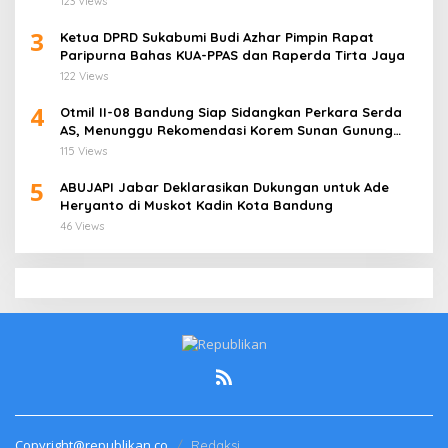
123 Views
3
Ketua DPRD Sukabumi Budi Azhar Pimpin Rapat
Paripurna Bahas KUA-PPAS dan Raperda Tirta Jaya
122 Views
4
Otmil II-08 Bandung Siap Sidangkan Perkara Serda
AS, Menunggu Rekomendasi Korem Sunan Gunung
Jati Cirebon
115 Views
5
ABUJAPI Jabar Deklarasikan Dukungan untuk Ade
Heryanto di Muskot Kadin Kota Bandung
46 Views
Copyright@republikan.co
Redaksi