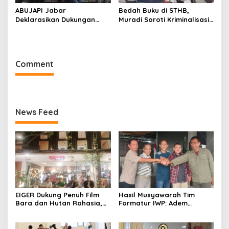
ABUJAPI Jabar
Bedah Buku di STHB,
Deklarasikan Dukungan
Muradi Soroti Kriminalisasi
untuk Ade Heryanto di
dan Dimensi Politik dalam
Muskot Kadin Kota
Penegakan Hukum
Bandung
Comment
News Feed
EIGER Dukung Penuh Film
Hasil Musyawarah Tim
Bara dan Hutan Rahasia,
Formatur IWP: Adem
Wali Kota Bandung Ajak
Sutisna Ditetapkan Pimpin
Pelajar Menonton
IWP DPRD Jabar Periode
2026–2028