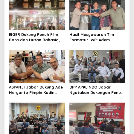
EIGER Dukung Penuh Film
Hasil Musyawarah Tim
Bara dan Hutan Rahasia,
Formatur IWP: Adem
Wali Kota Bandung Ajak
Sutisna Ditetapkan Pimpin
Pelajar Menonton
IWP DPRD Jabar Periode
2026–2028
ASPANJI Jabar Dukung Ade
DPP APKLINDO Jabar
Heryanto Pimpin Kadin
Nyatakan Dukungan Penuh
Kota Bandung Periode
kepada Ade Heryanto di
2026–2031
Muskot Kadin Kota
Bandung