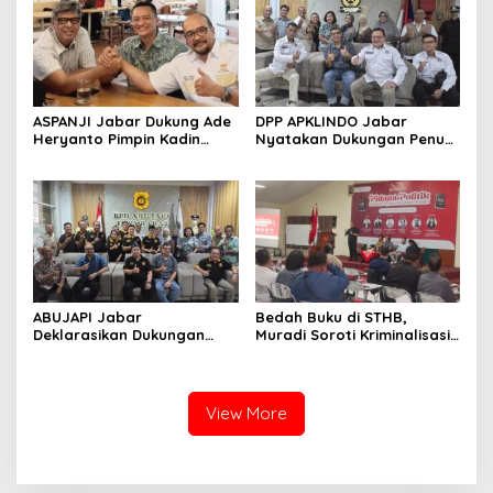
ASPANJI Jabar Dukung Ade
DPP APKLINDO Jabar
Heryanto Pimpin Kadin
Nyatakan Dukungan Penuh
Kota Bandung Periode
kepada Ade Heryanto di
2026–2031
Muskot Kadin Kota
Bandung
ABUJAPI Jabar
Bedah Buku di STHB,
Deklarasikan Dukungan
Muradi Soroti Kriminalisasi
untuk Ade Heryanto di
dan Dimensi Politik dalam
Muskot Kadin Kota
Penegakan Hukum
Bandung
View More