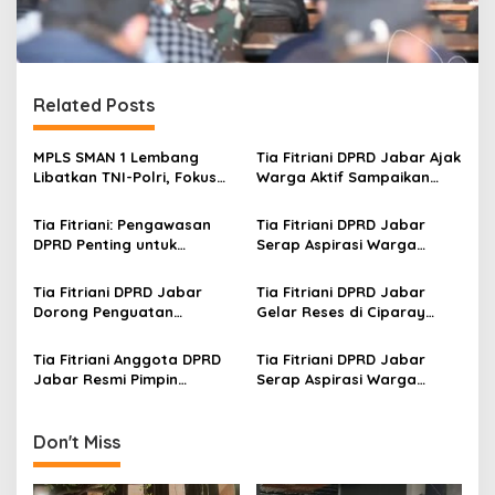
Related Posts
MPLS SMAN 1 Lembang
Tia Fitriani DPRD Jabar Ajak
Libatkan TNI-Polri, Fokus
Warga Aktif Sampaikan
Bentuk Karakter dan
Masukan dan Evaluasi
Wawasan Kebangsaan
pada Pengawasan
Tia Fitriani: Pengawasan
Tia Fitriani DPRD Jabar
Program Pemprov Jabar
DPRD Penting untuk
Serap Aspirasi Warga
Pastikan Program Pemprov
Mekarmaju dalam Kegiatan
Jabar Tepat Sasaran
Pengawasan Pemerintahan
Tia Fitriani DPRD Jabar
Tia Fitriani DPRD Jabar
Dorong Penguatan
Gelar Reses di Ciparay
Pengawasan Program
Serap Aspirasi Warga dan
Pemprov Jabar hingga
Perkuat Konsolidasi Kader
Tia Fitriani Anggota DPRD
Tia Fitriani DPRD Jabar
Tingkat Desa
NasDem
Jabar Resmi Pimpin
Serap Aspirasi Warga
NasDem Kabupaten
Nagreg Saat Reses
Bandung Periode 2026–2031
Don't Miss