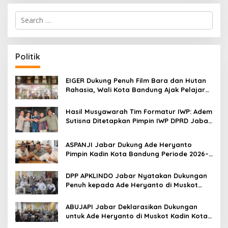
S
e
a
r
c
Politik
h
f
o
EIGER Dukung Penuh Film Bara dan Hutan
r
Rahasia, Wali Kota Bandung Ajak Pelajar
:
Menonton
Hasil Musyawarah Tim Formatur IWP: Adem
Sutisna Ditetapkan Pimpin IWP DPRD Jabar
Periode 2026–2028
ASPANJI Jabar Dukung Ade Heryanto
Pimpin Kadin Kota Bandung Periode 2026–
2031
DPP APKLINDO Jabar Nyatakan Dukungan
Penuh kepada Ade Heryanto di Muskot
Kadin Kota Bandung
ABUJAPI Jabar Deklarasikan Dukungan
untuk Ade Heryanto di Muskot Kadin Kota
Bandung