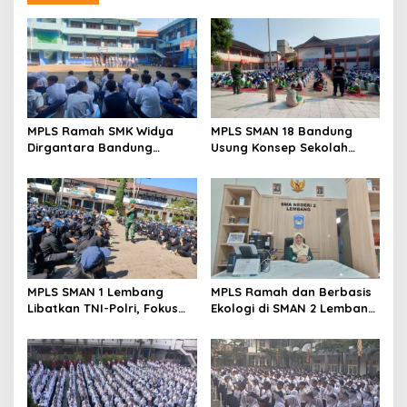
MPLS Ramah SMK Widya
MPLS SMAN 18 Bandung
Dirgantara Bandung
Usung Konsep Sekolah
Tekankan Disiplin, Karakter,
Ramah, Diikuti 506 Siswa
dan Budaya Kerja Industri
Baru
MPLS SMAN 1 Lembang
MPLS Ramah dan Berbasis
Libatkan TNI-Polri, Fokus
Ekologi di SMAN 2 Lembang
Bentuk Karakter dan
Disambut Antusias 420
Wawasan Kebangsaan
Siswa Baru