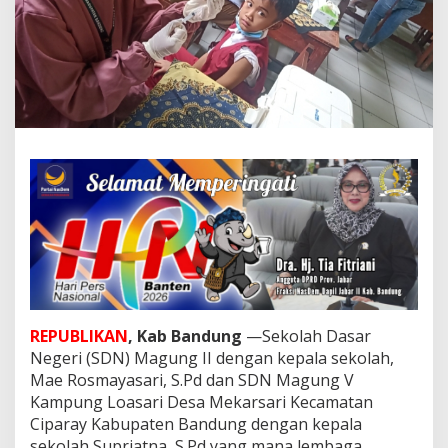
a
g
u
n
g
I
I
L
a
k
s
a
n
k
a
n
V
a
k
REPUBLIKAN
, Kab Bandung
—Sekolah Dasar
s
Negeri (SDN) Magung II dengan kepala sekolah,
i
Mae Rosmayasari, S.Pd dan SDN Magung V
n
Kampung Loasari Desa Mekarsari Kecamatan
a
Ciparay Kabupaten Bandung dengan kepala
s
i
sekolah Supriatna, S.Pd yang mana lembaga