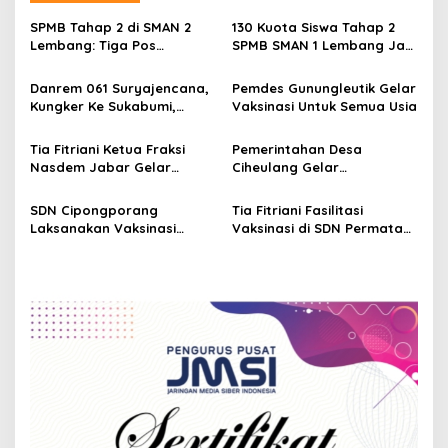
a
v
SPMB Tahap 2 di SMAN 2
130 Kuota Siswa Tahap 2
Lembang: Tiga Pos
SPMB SMAN 1 Lembang Jadi
i
Pelayanan Diaktifkan,
Rebutan
g
Layani Jalur Prestasi
Danrem 061 Suryajencana,
Pemdes Gunungleutik Gelar
Kungker Ke Sukabumi,
Vaksinasi Untuk Semua Usia
a
Dorong Capaian Vaksinasi
t
Booster
Tia Fitriani Ketua Fraksi
Pemerintahan Desa
i
Nasdem Jabar Gelar
Ciheulang Gelar
Vaksinasi di Desa Neglasari
Penyaluran Dana BPNT dan
o
Vaksinasi
SDN Cipongporang
Tia Fitriani Fasilitasi
n
Laksanakan Vaksinasi
Vaksinasi di SDN Permata
Kelompok Usia 6-11 Tahun
Hijau Usia 6-11 Tahun, Hadir
Sahrul Wabup Bandung