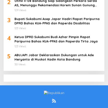
2
Otmil II-08 Bandung Siap Sidangkan Perkara Serda
AS, Menunggu Rekomendasi Korem Sunan Gunung
Jati Cirebon
129 Views
3
Bupati Sukabumi Asep Japar Hadiri Rapat Paripurna
DPRD Bahas KUA-PPAS dan Raperda Disabilitas
123 Views
4
Ketua DPRD Sukabumi Budi Azhar Pimpin Rapat
Paripurna Bahas KUA-PPAS dan Raperda Tirta Jaya
123 Views
5
ABUJAPI Jabar Deklarasikan Dukungan untuk Ade
Heryanto di Muskot Kadin Kota Bandung
50 Views