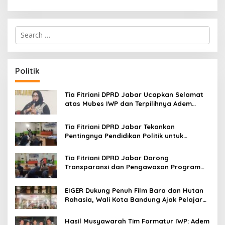
S
e
a
r
c
Politik
h
f
o
Tia Fitriani DPRD Jabar Ucapkan Selamat
r
atas Mubes IWP dan Terpilihnya Adem
:
Sutisna sebagai Ketua IWP Jabar
Tia Fitriani DPRD Jabar Tekankan
Pentingnya Pendidikan Politik untuk
Perkuat Kader NasDem di Kabupaten
Bandung
Tia Fitriani DPRD Jabar Dorong
Transparansi dan Pengawasan Program
Pemprov Jabar hingga Tingkat Desa
EIGER Dukung Penuh Film Bara dan Hutan
Rahasia, Wali Kota Bandung Ajak Pelajar
Menonton
Hasil Musyawarah Tim Formatur IWP: Adem