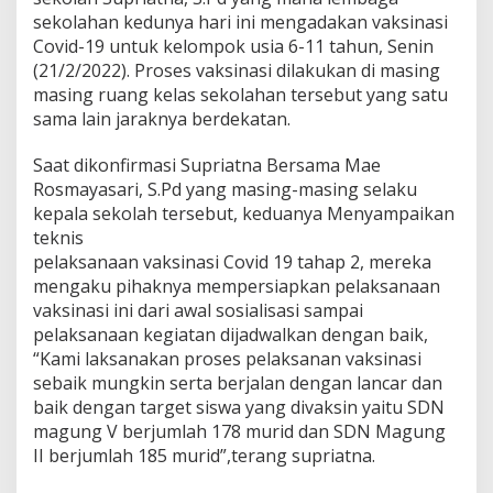
T
sekolahan kedunya hari ini mengadakan vaksinasi
a
Covid-19 untuk kelompok usia 6-11 tahun, Senin
h
(21/2/2022). Proses vaksinasi dilakukan di masing
a
p
masing ruang kelas sekolahan tersebut yang satu
2
sama lain jaraknya berdekatan.
u
s
Saat dikonfirmasi Supriatna Bersama Mae
i
Rosmayasari, S.Pd yang masing-masing selaku
a
6
kepala sekolah tersebut, keduanya Menyampaikan
-
teknis
1
pelaksanaan vaksinasi Covid 19 tahap 2, mereka
1
mengaku pihaknya mempersiapkan pelaksanaan
T
vaksinasi ini dari awal sosialisasi sampai
a
h
pelaksanaan kegiatan dijadwalkan dengan baik,
u
“Kami laksanakan proses pelaksanan vaksinasi
n
sebaik mungkin serta berjalan dengan lancar dan
baik dengan target siswa yang divaksin yaitu SDN
magung V berjumlah 178 murid dan SDN Magung
II berjumlah 185 murid”,terang supriatna.