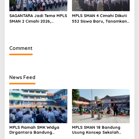
SAGANTARA Jadi Tema MPLS
MPLS SMAN 4 Cimahi Diikuti
SMAN 2 Cimahi 2026,
552 Siswa Baru, Tanamkan
Sekolah Libatkan TNI, Polri
Karakter Panca Waluya
dan BNN
dan Cegah Perundungan
Comment
News Feed
MPLS Ramah SMK Widya
MPLS SMAN 18 Bandung
Dirgantara Bandung
Usung Konsep Sekolah
Tekankan Disiplin, Karakter,
Ramah, Diikuti 506 Siswa