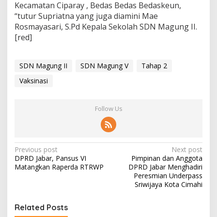
Kecamatan Ciparay , Bedas Bedas Bedaskeun,
“tutur Supriatna yang juga diamini Mae
Rosmayasari, S.Pd Kepala Sekolah SDN Magung II.
[red]
SDN Magung II
SDN Magung V
Tahap 2
Vaksinasi
Follow Us
P
Previous post
Next post
DPRD Jabar, Pansus VI
Pimpinan dan Anggota
o
Matangkan Raperda RTRWP
DPRD Jabar Menghadiri
s
Peresmian Underpass
Sriwijaya Kota Cimahi
t
n
Related Posts