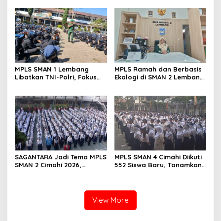
dan Budaya Kerja Industri
Baru
MPLS SMAN 1 Lembang
MPLS Ramah dan Berbasis
Libatkan TNI-Polri, Fokus
Ekologi di SMAN 2 Lembang
Bentuk Karakter dan
Disambut Antusias 420
Wawasan Kebangsaan
Siswa Baru
SAGANTARA Jadi Tema MPLS
MPLS SMAN 4 Cimahi Diikuti
SMAN 2 Cimahi 2026,
552 Siswa Baru, Tanamkan
Sekolah Libatkan TNI, Polri
Karakter Panca Waluya
dan BNN
dan Cegah Perundungan
View More