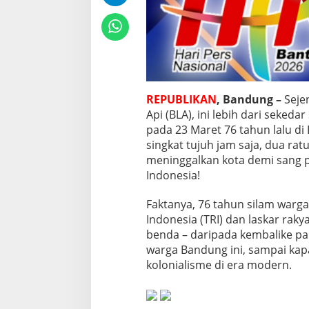
p
i
,
T
a
u
f
REPUBLIKAN
, Bandung –
Seje
i
k
Api (BLA), ini lebih dari seked
H
pada 23 Maret 76 tahun lalu di
i
singkat tujuh jam saja, dua 
d
meninggalkan kota demi sang p
a
y
Indonesia!
a
t
Faktanya, 76 tahun silam war
K
Indonesia (TRI) dan laskar ra
e
benda – daripada kembalike pa
t
u
warga Bandung ini, sampai kap
a
kolonialisme di era modern.
D
P
R