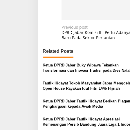
o
a
n
g
P
Previous post
DPRD Jabar Komisi II : Perlu Adanya
o
Baru Pada Sektor Pertanian
s
Related Posts
t
n
Ketua DPRD Jabar Buky Wibawa Tekankan
a
Transformasi dan Inovasi Tradisi pada Dies Natal
v
58 ISBI Bandung
Taufik Hidayat Tokoh Masyarakat Jabar Menggel
i
Open House Rayakan Idul Fitri 1446 Hijriah
g
a
Ketua DPRD Jabar Taufik Hidayat Berikan Piaga
Penghargaan kepada Awak Media
t
i
Ketua DPRD Jabar Taufik Hidayat Apresiasi
o
Kemenangan Persib Bandung Juara Liga 1 Indo