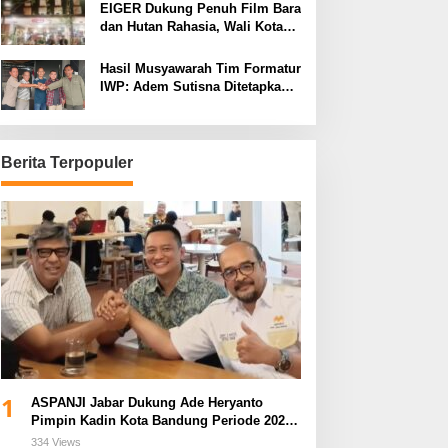
EIGER Dukung Penuh Film Bara
dan Hutan Rahasia, Wali Kota
Bandung Ajak Pelajar Menonton
Hasil Musyawarah Tim Formatur
IWP: Adem Sutisna Ditetapkan
Pimpin IWP DPRD Jabar
Periode 2026–2028
Berita Terpopuler
1
ASPANJI Jabar Dukung Ade Heryanto
Pimpin Kadin Kota Bandung Periode 2026–
2031
334 Views