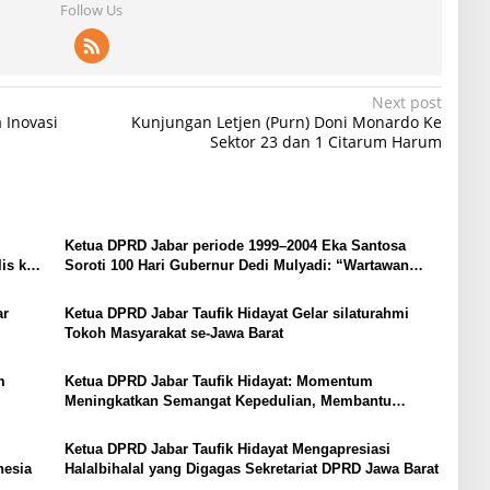
Follow Us
Next post
 Inovasi
Kunjungan Letjen (Purn) Doni Monardo Ke
Sektor 23 dan 1 Citarum Harum
Ketua DPRD Jabar periode 1999–2004 Eka Santosa
is ke-
Soroti 100 Hari Gubernur Dedi Mulyadi: “Wartawan
Masih Terabaikan”
ar
Ketua DPRD Jabar Taufik Hidayat Gelar silaturahmi
Tokoh Masyarakat se-Jawa Barat
m
Ketua DPRD Jabar Taufik Hidayat: Momentum
Meningkatkan Semangat Kepedulian, Membantu
Sesama
Ketua DPRD Jabar Taufik Hidayat Mengapresiasi
nesia
Halalbihalal yang Digagas Sekretariat DPRD Jawa Barat