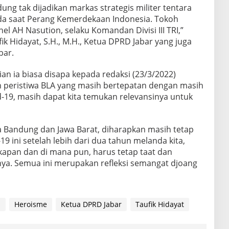
dung tak dijadikan markas strategis militer tentara
da saat Perang Kemerdekaan Indonesia. Tokoh
el AH Nasution, selaku Komandan Divisi III TRI,”
fik Hidayat, S.H., M.H., Ketua DPRD Jabar yang juga
bar.
ian ia biasa disapa kepada redaksi (23/3/2022)
 peristiwa BLA yang masih bertepatan dengan masih
19, masih dapat kita temukan relevansinya untuk
Bandung dan Jawa Barat, diharapkan masih tetap
9 ini setelah lebih dari dua tahun melanda kita,
, kapan dan di mana pun, harus tetap taat dan
nya. Semua ini merupakan refleksi semangat djoang
i
Heroisme
Ketua DPRD Jabar
Taufik Hidayat