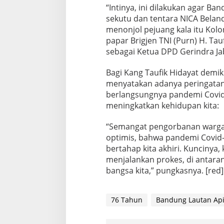
D
“Intinya, ini dilakukan agar Ban
J
sekutu dan tentara NICA Belan
a
b
menonjol pejuang kala itu Kolon
a
papar Brigjen TNI (Purn) H. Tau
r
sebagai Ketua DPD Gerindra Ja
:
R
Bagi Kang Taufik Hidayat demik
e
f
menyatakan adanya peringatan
l
berlangsungnya pandemi Covid-
e
meningkatkan kehidupan kita:
k
s
“Semangat pengorbanan warga 
i
S
optimis, bahwa pandemi Covid-1
e
bertahap kita akhiri. Kuncinya
m
menjalankan prokes, di antara
a
bangsa kita,” pungkasnya. [red]
n
g
a
t
76 Tahun
Bandung Lautan Ap
D
j