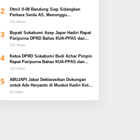
2
Otmil II-08 Bandung Siap Sidangkan
Perkara Serda AS, Menunggu
Rekomendasi Korem Sunan Gunung Jati
131 Views
Cirebon
3
Bupati Sukabumi Asep Japar Hadiri Rapat
Paripurna DPRD Bahas KUA-PPAS dan
Raperda Disabilitas
125 Views
4
Ketua DPRD Sukabumi Budi Azhar Pimpin
Rapat Paripurna Bahas KUA-PPAS dan
Raperda Tirta Jaya
123 Views
5
ABUJAPI Jabar Deklarasikan Dukungan
untuk Ade Heryanto di Muskot Kadin Kota
Bandung
50 Views