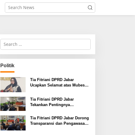
S
e
a
r
c
Politik
h
f
o
Tia Fitriani DPRD Jabar
r
Ucapkan Selamat atas Mubes
:
IWP dan Terpilihnya Adem
Sutisna sebagai Ketua IWP
Tia Fitriani DPRD Jabar
Jabar
Tekankan Pentingnya
Pendidikan Politik untuk
Perkuat Kader NasDem di
Tia Fitriani DPRD Jabar Dorong
Kabupaten Bandung
Transparansi dan Pengawasan
Program Pemprov Jabar hingga
Tingkat Desa