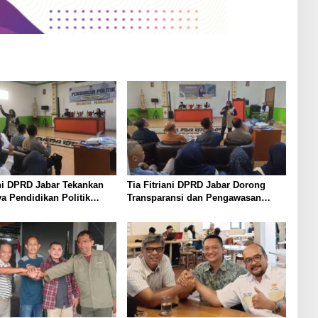
ani DPRD Jabar Tekankan
Tia Fitriani DPRD Jabar Dorong
a Pendidikan Politik
Transparansi dan Pengawasan
kuat Kader NasDem di
Program Pemprov Jabar hingga
n Bandung
Tingkat Desa