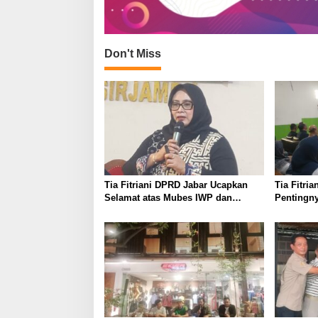
Don't Miss
Tia Fitriani DPRD Jabar Ucapkan
Tia Fitri
Selamat atas Mubes IWP dan
Pentingny
Terpilihnya Adem Sutisna sebagai
untuk Per
Ketua IWP Jabar
Kabupate