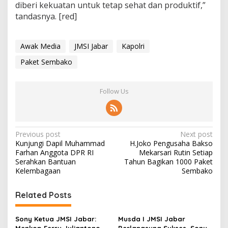
diberi kekuatan untuk tetap sehat dan produktif,”
tandasnya. [red]
Awak Media
JMSI Jabar
Kapolri
Paket Sembako
Follow Us
P
Previous post
Next post
Kunjungi Dapil Muhammad
H.Joko Pengusaha Bakso
o
Farhan Anggota DPR RI
Mekarsari Rutin Setiap
s
Serahkan Bantuan
Tahun Bagikan 1000 Paket
Kelembagaan
Sembako
t
n
Related Posts
a
v
Sony Ketua JMSI Jabar:
Musda I JMSI Jabar
Menkop Ferry Juliantono
Berlangsung Sukses, Sony