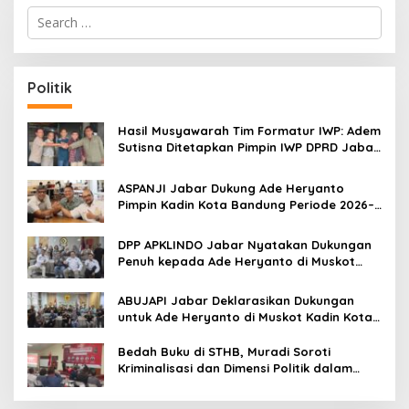
S
e
a
r
c
Politik
h
f
o
Hasil Musyawarah Tim Formatur IWP: Adem
r
Sutisna Ditetapkan Pimpin IWP DPRD Jabar
:
Periode 2026–2028
ASPANJI Jabar Dukung Ade Heryanto
Pimpin Kadin Kota Bandung Periode 2026–
2031
DPP APKLINDO Jabar Nyatakan Dukungan
Penuh kepada Ade Heryanto di Muskot
Kadin Kota Bandung
ABUJAPI Jabar Deklarasikan Dukungan
untuk Ade Heryanto di Muskot Kadin Kota
Bandung
Bedah Buku di STHB, Muradi Soroti
Kriminalisasi dan Dimensi Politik dalam
Penegakan Hukum