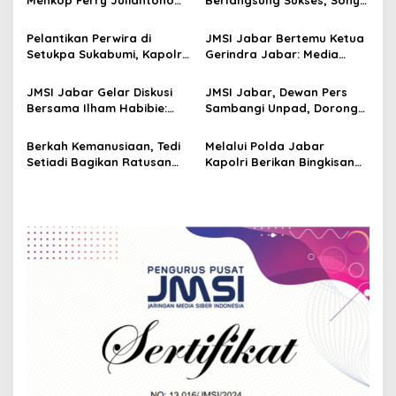
i
Raih Golden Leader Award
Fitrah Ferizal Terpilih
g
JMSI di HPN 2026
sebagai Ketua Periode
Pelantikan Perwira di
JMSI Jabar Bertemu Ketua
2026–2030
Setukpa Sukabumi, Kapolri:
Gerindra Jabar: Media
a
Jadilah Teladan dan Siap
Lokal Perlu Dukungan
t
Hadapi Tantangan
Nyata dari Pemerintah
JMSI Jabar Gelar Diskusi
JMSI Jabar, Dewan Pers
i
Bersama Ilham Habibie:
Sambangi Unpad, Dorong
Jabar Adalah Tulang
Kemerdekaan Pers Dan
o
Punggung Indonesia
Jurnalisme Berkualitas Di
Berkah Kemanusiaan, Tedi
Melalui Polda Jabar
n
Era Digital
Setiadi Bagikan Ratusan
Kapolri Berikan Bingkisan
Paket Sembako dan
Lebaran untuk Anggota
Santunan dihadiri Hergun
JMSI Jabar