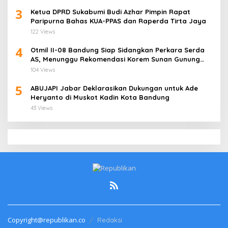
3
Ketua DPRD Sukabumi Budi Azhar Pimpin Rapat
Paripurna Bahas KUA-PPAS dan Raperda Tirta Jaya
122 Views
4
Otmil II-08 Bandung Siap Sidangkan Perkara Serda
AS, Menunggu Rekomendasi Korem Sunan Gunung
Jati Cirebon
104 Views
5
ABUJAPI Jabar Deklarasikan Dukungan untuk Ade
Heryanto di Muskot Kadin Kota Bandung
43 Views
Copyright@republikan.co
Redaksi