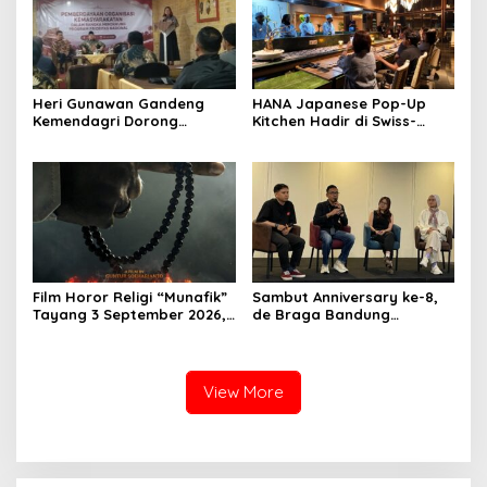
Heri Gunawan Gandeng
HANA Japanese Pop-Up
Kemendagri Dorong
Kitchen Hadir di Swiss-
Pemberdayaan Ormas di
Belresort Dago Heritage
Sukabumi
Bandung, Tawarkan
Pengalaman Omakase
Eksklusif
Film Horor Religi “Munafik”
Sambut Anniversary ke-8,
Tayang 3 September 2026,
de Braga Bandung
Arya Saloka Perankan
Hadirkan Pameran Seni
Ustadz Ahli Ruqyah
“Studio di Jam 3.30”
View More