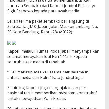
Indonesia (JMSI) Jawa Barat mendistribusikan
k
bantuan Sembako dari Kapolri Jendral Pol. Listyo
e
Sigit Prabowo kepada para awak media.
t
S
e
Serah terima paket sembako berlangsung di
m
Sekretariat JMSI Jabar, Jalan Maskumambang No.
b
39 Kota Bandung, Rabu (28/4/2022).
a
k
o
K
Kapolri melalui Humas Polda Jabar menyampaikan
a
p
selamat merayakan Idul Fitri 1443 H kepada
o
seluruh awak media di tanah air.
l
r
” Terimakasih atas kerjasama baik selama ini
i
antara media dan Polri,” kata Jendral Sigit.
U
n
t
Selain itu, Kapolri juga mengajak insan pers
u
nasional terus memberikan masukan konstruktif
k
untuk mewujudkan Polri Presisi.
A
w
a
“Kami juga mengajak media terus mengingatkan