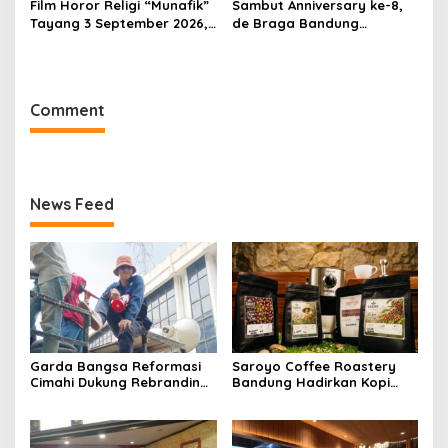
Film Horor Religi “Munafik”
Sambut Anniversary ke-8,
Tayang 3 September 2026,
de Braga Bandung
Arya Saloka Perankan
Hadirkan Pameran Seni
Ustadz Ahli Ruqyah
“Studio di Jam 3.30”
Comment
News Feed
Garda Bangsa Reformasi
Saroyo Coffee Roastery
Cimahi Dukung Rebranding
Bandung Hadirkan Kopi
RSUD Cibabat, Tegaskan
Lokal Premium dengan Cita
Harus Diikuti Reformasi
Rasa Khas Nusantara
Pelayanan