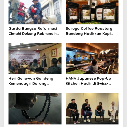
Garda Bangsa Reformasi
Saroyo Coffee Roastery
Cimahi Dukung Rebranding
Bandung Hadirkan Kopi
RSUD Cibabat, Tegaskan
Lokal Premium dengan Cita
Harus Diikuti Reformasi
Rasa Khas Nusantara
Pelayanan
Heri Gunawan Gandeng
HANA Japanese Pop-Up
Kemendagri Dorong
Kitchen Hadir di Swiss-
Pemberdayaan Ormas di
Belresort Dago Heritage
Sukabumi
Bandung, Tawarkan
Pengalaman Omakase
Eksklusif