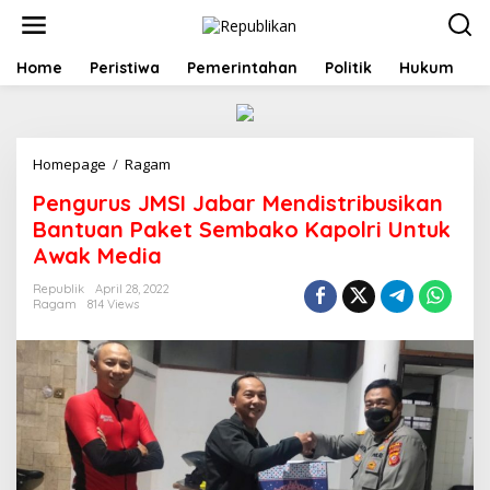
S
k
i
p
Home
Peristiwa
Pemerintahan
Politik
Hukum
t
o
c
o
Homepage
/
Ragam
P
n
e
t
Pengurus JMSI Jabar Mendistribusikan
n
e
g
n
Bantuan Paket Sembako Kapolri Untuk
u
t
Awak Media
r
u
Republik
April 28, 2022
s
Ragam
814 Views
J
M
S
I
J
a
b
a
r