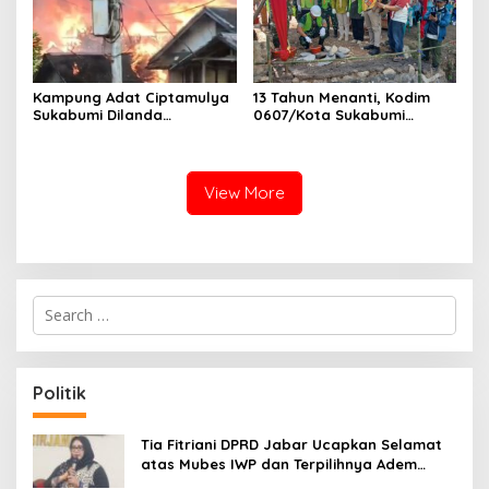
Kampung Adat Ciptamulya
13 Tahun Menanti, Kodim
Sukabumi Dilanda
0607/Kota Sukabumi
Kebakaran Besar
Wujudkan Harapan Warga
Lewat Jembatan Gantung
Garuda Aryadipa
View More
S
e
a
r
c
Politik
h
f
o
Tia Fitriani DPRD Jabar Ucapkan Selamat
r
atas Mubes IWP dan Terpilihnya Adem
:
Sutisna sebagai Ketua IWP Jabar