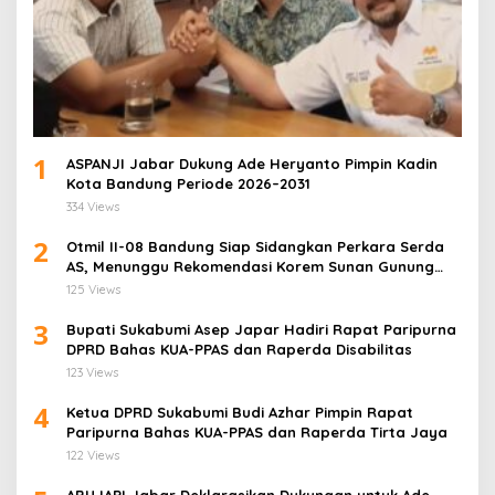
1
ASPANJI Jabar Dukung Ade Heryanto Pimpin Kadin
Kota Bandung Periode 2026–2031
334 Views
2
Otmil II-08 Bandung Siap Sidangkan Perkara Serda
AS, Menunggu Rekomendasi Korem Sunan Gunung
Jati Cirebon
125 Views
3
Bupati Sukabumi Asep Japar Hadiri Rapat Paripurna
DPRD Bahas KUA-PPAS dan Raperda Disabilitas
123 Views
4
Ketua DPRD Sukabumi Budi Azhar Pimpin Rapat
Paripurna Bahas KUA-PPAS dan Raperda Tirta Jaya
122 Views
ABUJAPI Jabar Deklarasikan Dukungan untuk Ade