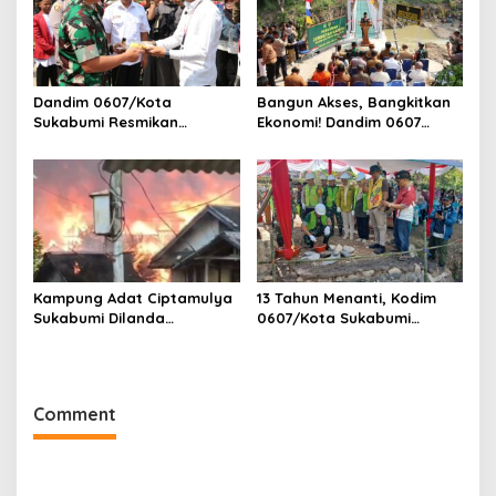
Dandim 0607/Kota
Bangun Akses, Bangkitkan
Sukabumi Resmikan
Ekonomi! Dandim 0607
Jembatan Garuda LECI di
Resmikan Jembatan
Sukaresmi
Garuda Cipanas Tahap V
Kampung Adat Ciptamulya
13 Tahun Menanti, Kodim
Sukabumi Dilanda
0607/Kota Sukabumi
Kebakaran Besar
Wujudkan Harapan Warga
Lewat Jembatan Gantung
Garuda Aryadipa
Comment