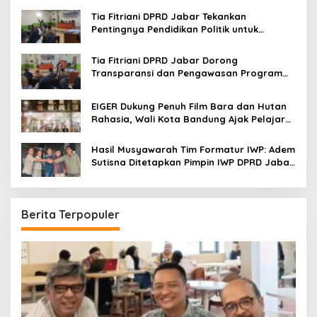
Tia Fitriani DPRD Jabar Tekankan
Pentingnya Pendidikan Politik untuk
Perkuat Kader NasDem di Kabupaten
Bandung
Tia Fitriani DPRD Jabar Dorong
Transparansi dan Pengawasan Program
Pemprov Jabar hingga Tingkat Desa
EIGER Dukung Penuh Film Bara dan Hutan
Rahasia, Wali Kota Bandung Ajak Pelajar
Menonton
Hasil Musyawarah Tim Formatur IWP: Adem
Sutisna Ditetapkan Pimpin IWP DPRD Jabar
Periode 2026–2028
Berita Terpopuler