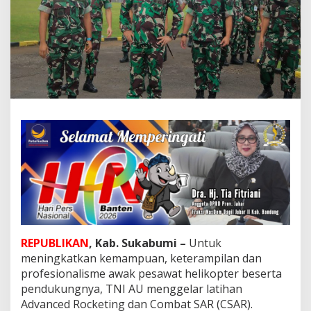
t
r
a
d
2
1
6
C
i
b
a
l
i
m
b
i
n
g
T
REPUBLIKAN
, Kab. Sukabumi –
Untuk
i
n
meningkatkan kemampuan, keterampilan dan
j
profesionalisme awak pesawat helikopter beserta
a
pendukungnya, TNI AU menggelar latihan
u
Advanced Rocketing dan Combat SAR (CSAR).
P