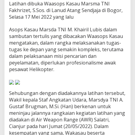
Latihan dibuka Waasops Kasau Marsma TNI
e
l
Fakhrizet, S.Sos. di Lanud Atang Sendjaja di Bogor,
a
Selasa 17 Mei 2022 yang lalu
t
i
Asops Kasau Marsda TNI M. Khairil Lubis dalam
h
sambutan tertulis yang dibacakan Waasops Kasau
a
n
mengatakan, dalam rangka melaksanakan tugas-
A
tugas ke depan yang semakin kompleks, terutama
d
dalam pelaksanaan misi pencarian dan
v
peyelamatan, diperlukan profesionalisme awak
a
n
pesawat Helikopter.
c
e
d
R
Sehubungan dengan diadakannya latihan tersebut,
o
Wakil kepala Staf Angkatan Udara, Marsdya TNI A.
c
Gustaf Brugman, M.Si. (Han) berkenan untuk
k
e
meninjau jalannya rangkaian kegiatan latihan yang
t
diadakan di Air Weapon Range (AWR) Salatri,
i
Cianjur pada hari Jumat (20/05/2022). Dalam
n
kesempatan yang sama, Wakasau beserta
g