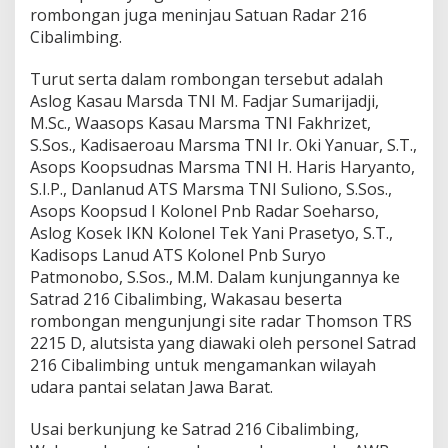
A
rombongan juga meninjau Satuan Radar 216
n
Cibalimbing.
d
C
Turut serta dalam rombongan tersebut adalah
o
Aslog Kasau Marsda TNI M. Fadjar Sumarijadji,
m
b
M.Sc., Waasops Kasau Marsma TNI Fakhrizet,
a
S.Sos., Kadisaeroau Marsma TNI Ir. Oki Yanuar, S.T.,
t
Asops Koopsudnas Marsma TNI H. Haris Haryanto,
S
S.I.P., Danlanud ATS Marsma TNI Suliono, S.Sos.,
a
Asops Koopsud I Kolonel Pnb Radar Soeharso,
r
Aslog Kosek IKN Kolonel Tek Yani Prasetyo, S.T.,
Kadisops Lanud ATS Kolonel Pnb Suryo
Patmonobo, S.Sos., M.M. Dalam kunjungannya ke
Satrad 216 Cibalimbing, Wakasau beserta
rombongan mengunjungi site radar Thomson TRS
2215 D, alutsista yang diawaki oleh personel Satrad
216 Cibalimbing untuk mengamankan wilayah
udara pantai selatan Jawa Barat.
Usai berkunjung ke Satrad 216 Cibalimbing,