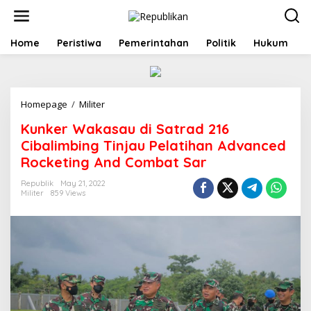
S
k
i
p
Home
Peristiwa
Pemerintahan
Politik
Hukum
t
o
c
o
Homepage
/
Militer
K
n
u
t
Kunker Wakasau di Satrad 216
n
e
k
n
Cibalimbing Tinjau Pelatihan Advanced
e
t
Rocketing And Combat Sar
r
W
Republik
May 21, 2022
a
Militer
859 Views
k
a
s
a
u
d
i
S
a