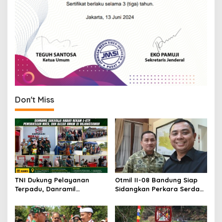
Don't Miss
TNI Dukung Pelayanan
Otmil II-08 Bandung Siap
Terpadu, Danramil
Sidangkan Perkara Serda
Sukaraja Hadiri Rekam E-
AS, Menunggu Rekomendasi
KTP, Pemeriksaan Mata,
Korem Sunan Gunung Jati
dan Bazar UMKM
Cirebon