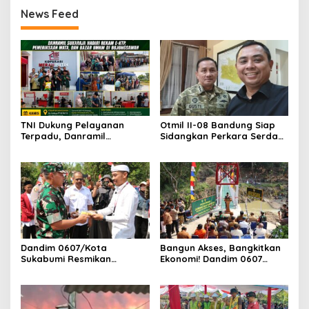
News Feed
TNI Dukung Pelayanan
Otmil II-08 Bandung Siap
Terpadu, Danramil
Sidangkan Perkara Serda
Sukaraja Hadiri Rekam E-
AS, Menunggu Rekomendasi
KTP, Pemeriksaan Mata,
Korem Sunan Gunung Jati
dan Bazar UMKM
Cirebon
Dandim 0607/Kota
Bangun Akses, Bangkitkan
Sukabumi Resmikan
Ekonomi! Dandim 0607
Jembatan Garuda LECI di
Resmikan Jembatan
Sukaresmi
Garuda Cipanas Tahap V