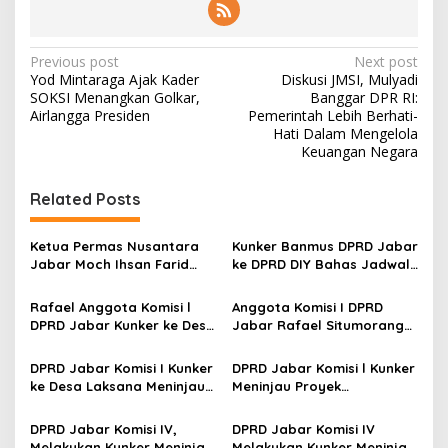
P
Previous post
Next post
Yod Mintaraga Ajak Kader
Diskusi JMSI, Mulyadi
o
SOKSI Menangkan Golkar,
Banggar DPR RI:
s
Airlangga Presiden
Pemerintah Lebih Berhati-
Hati Dalam Mengelola
t
Keuangan Negara
n
Related Posts
a
v
Ketua Permas Nusantara
Kunker Banmus DPRD Jabar
i
Jabar Moch Ihsan Farid
ke DPRD DIY Bahas Jadwal
g
Baehaqi Apresiasi Kunker
Kegiatan Dewan
Wapres Gibran di
Rafael Anggota Komisi l
Anggota Komisi I DPRD
a
Kabupaten Bandung
DPRD Jabar Kunker ke Desa
Jabar Rafael Situmorang
t
Dauwan Barat Wujudkan
Kunker ke DPMD Kab
Desa Mandiri
Karawang Terkait Desa
i
DPRD Jabar Komisi I Kunker
DPRD Jabar Komisi l Kunker
Mandiri
ke Desa Laksana Meninjau
Meninjau Proyek
o
Peran BUMN Terhadap
Percontohan di Desa
n
Pengembangan Desa
Padamukti dan Desa
DPRD Jabar Komisi IV,
DPRD Jabar Komisi IV
Cibodas
Melakukan Kunker Meninjau
Melakukan Kunker Meninjau