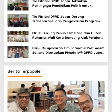
Tia Fitriani DPRD Jabar Tekankan
Pentingnya Pendidikan Politik untuk
Perkuat Kader NasDem di Kabupaten
Bandung
Tia Fitriani DPRD Jabar Dorong
Transparansi dan Pengawasan Program
Pemprov Jabar hingga Tingkat Desa
EIGER Dukung Penuh Film Bara dan Hutan
Rahasia, Wali Kota Bandung Ajak Pelajar
Menonton
Hasil Musyawarah Tim Formatur IWP: Adem
Sutisna Ditetapkan Pimpin IWP DPRD Jabar
Periode 2026–2028
Berita Terpopuler