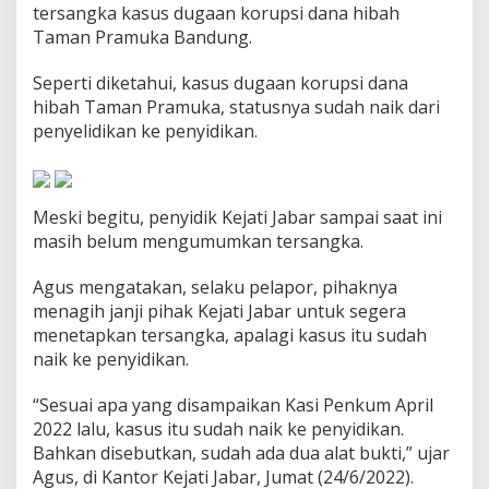
tersangka kasus dugaan korupsi dana hibah
k
a
Taman Pramuka Bandung.
K
a
Seperti diketahui, kasus dugaan korupsi dana
s
hibah Taman Pramuka, statusnya sudah naik dari
u
penyelidikan ke penyidikan.
s
T
a
m
a
Meski begitu, penyidik Kejati Jabar sampai saat ini
n
masih belum mengumumkan tersangka.
P
r
Agus mengatakan, selaku pelapor, pihaknya
a
m
menagih janji pihak Kejati Jabar untuk segera
u
menetapkan tersangka, apalagi kasus itu sudah
k
naik ke penyidikan.
a
“Sesuai apa yang disampaikan Kasi Penkum April
2022 lalu, kasus itu sudah naik ke penyidikan.
Bahkan disebutkan, sudah ada dua alat bukti,” ujar
Agus, di Kantor Kejati Jabar, Jumat (24/6/2022).