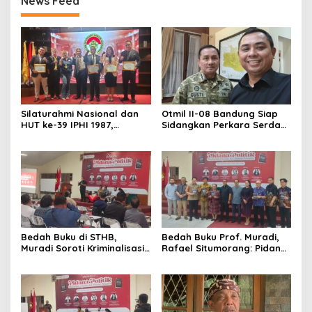
News Feed
Silaturahmi Nasional dan
Otmil II-08 Bandung Siap
HUT ke-39 IPHI 1987,
Sidangkan Perkara Serda
Dorong Penguatan Peran
AS, Menunggu Rekomendasi
Advokat dalam Pembaruan
Korem Sunan Gunung Jati
Hukum
Cirebon
Bedah Buku di STHB,
Bedah Buku Prof. Muradi,
Muradi Soroti Kriminalisasi
Rafael Situmorang: Pidana
dan Dimensi Politik dalam
Politik Perlu Dikaji Secara
Penegakan Hukum
Objektif