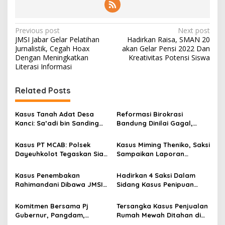
P
Previous post
Next post
JMSI Jabar Gelar Pelatihan
Hadirkan Raisa, SMAN 20
o
Jurnalistik, Cegah Hoax
akan Gelar Pensi 2022 Dan
s
Dengan Meningkatkan
Kreativitas Potensi Siswa
Literasi Informasi
t
n
Related Posts
a
v
Kasus Tanah Adat Desa
Reformasi Birokrasi
Kanci: Sa’adi bin Sanding
Bandung Dinilai Gagal,
i
Dilaporkan PT Desa Kanci
Akademisi Soroti Kasus
g
Indah, Dugaan
Erwin – Rendiana
Kasus PT MCAB: Polsek
Kasus Miming Theniko, Saksi
Dikriminalisasi Menguat
Dayeuhkolot Tegaskan Siap
Sampaikan Laporan
a
Terbitkan DPO Bila JG
Keuangan Tidak Akurat
t
Menghilang
Kasus Penembakan
Hadirkan 4 Saksi Dalam
i
Rahimandani Dibawa JMSI
Sidang Kasus Penipuan
ke Forum Internasional
Dengan Terdakwa Adetya
o
Alias Shasa, Jelaskan Soal
Komitmen Bersama Pj
Tersangka Kasus Penjualan
n
Uang Rp 5 M
Gubernur, Pangdam,
Rumah Mewah Ditahan di
Kapolda, Kejati, DPRD,
Rutan Perempuan Bandung