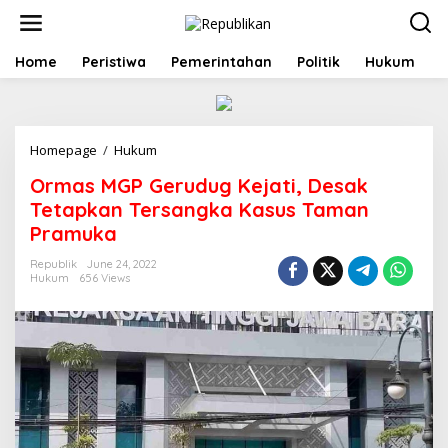
S
k
i
p
Home
Peristiwa
Pemerintahan
Politik
Hukum
t
o
c
o
Homepage
/
Hukum
O
n
r
t
Ormas MGP Gerudug Kejati, Desak
m
e
a
n
Tetapkan Tersangka Kasus Taman
s
t
Pramuka
M
G
Republik
June 24, 2022
P
Hukum
656 Views
G
e
r
u
d
u
g
K
e