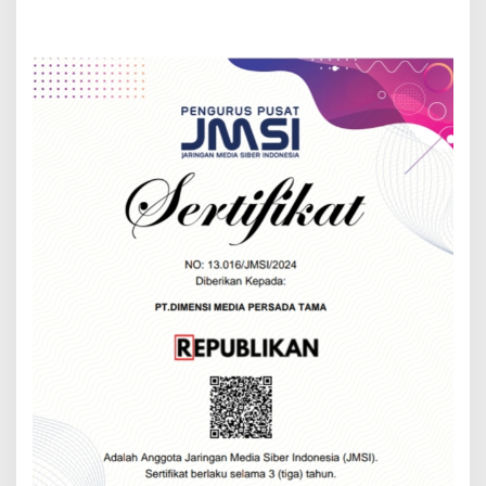
PPDB Jabar 2024 Tanpa
20 Hari Kedepan
Titip Titipan, Garansinya
KaDisdik Diberhentikan