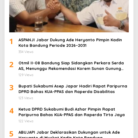
1
ASPANJI Jabar Dukung Ade Heryanto Pimpin Kadin
Kota Bandung Periode 2026–2031
334 Views
2
Otmil II-08 Bandung Siap Sidangkan Perkara Serda
AS, Menunggu Rekomendasi Korem Sunan Gunung
Jati Cirebon
129 Views
3
Bupati Sukabumi Asep Japar Hadiri Rapat Paripurna
DPRD Bahas KUA-PPAS dan Raperda Disabilitas
123 Views
4
Ketua DPRD Sukabumi Budi Azhar Pimpin Rapat
Paripurna Bahas KUA-PPAS dan Raperda Tirta Jaya
122 Views
5
ABUJAPI Jabar Deklarasikan Dukungan untuk Ade
Heryanto di Muskot Kadin Kota Bandung