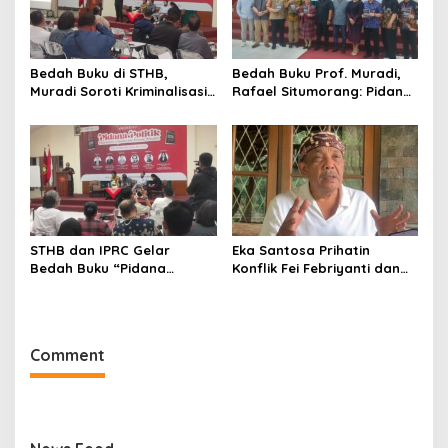
Bedah Buku di STHB,
Bedah Buku Prof. Muradi,
Muradi Soroti Kriminalisasi
Rafael Situmorang: Pidana
dan Dimensi Politik dalam
Politik Perlu Dikaji Secara
Penegakan Hukum
Objektif
STHB dan IPRC Gelar
Eka Santosa Prihatin
Bedah Buku “Pidana
Konflik Fei Febriyanti dan
Politik”, Bahas Obstruction
Fifie Rahardja, Harap Ada
of Justice hingga Amnesti
Jalan Damai
Presiden
Comment