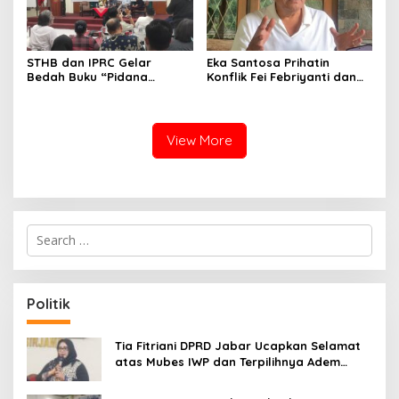
STHB dan IPRC Gelar
Eka Santosa Prihatin
Bedah Buku “Pidana
Konflik Fei Febriyanti dan
Politik”, Bahas Obstruction
Fifie Rahardja, Harap Ada
of Justice hingga Amnesti
Jalan Damai
Presiden
View More
S
e
a
r
c
Politik
h
f
o
Tia Fitriani DPRD Jabar Ucapkan Selamat
r
atas Mubes IWP dan Terpilihnya Adem
:
Sutisna sebagai Ketua IWP Jabar