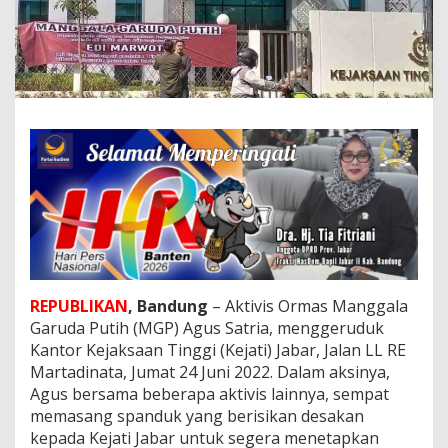
j
a
t
i
,
D
e
s
a
k
T
e
t
a
p
k
a
REPUBLIKAN
, Bandung
– Aktivis Ormas Manggala
n
Garuda Putih (MGP) Agus Satria, menggeruduk
T
Kantor Kejaksaan Tinggi (Kejati) Jabar, Jalan LL RE
e
r
Martadinata, Jumat 24 Juni 2022. Dalam aksinya,
s
Agus bersama beberapa aktivis lainnya, sempat
a
memasang spanduk yang berisikan desakan
n
kepada Kejati Jabar untuk segera menetapkan
g