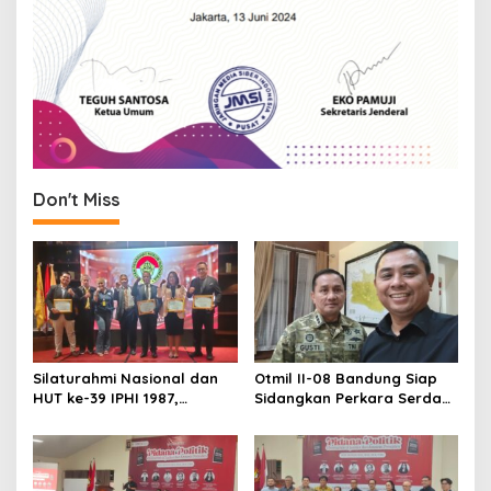
Don't Miss
Silaturahmi Nasional dan
Otmil II-08 Bandung Siap
HUT ke-39 IPHI 1987,
Sidangkan Perkara Serda
Dorong Penguatan Peran
AS, Menunggu Rekomendasi
Advokat dalam Pembaruan
Korem Sunan Gunung Jati
Hukum
Cirebon