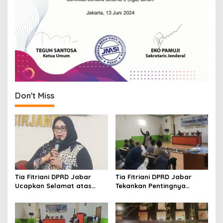
Don't Miss
Tia Fitriani DPRD Jabar
Tia Fitriani DPRD Jabar
Ucapkan Selamat atas
Tekankan Pentingnya
Mubes IWP dan Terpilihnya
Pendidikan Politik untuk
Adem Sutisna sebagai
Perkuat Kader NasDem di
Ketua IWP Jabar
Kabupaten Bandung