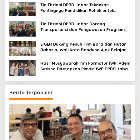
Tia Fitriani DPRD Jabar Tekankan
Pentingnya Pendidikan Politik untuk
Perkuat Kader NasDem di Kabupaten
Bandung
Tia Fitriani DPRD Jabar Dorong
Transparansi dan Pengawasan Program
Pemprov Jabar hingga Tingkat Desa
EIGER Dukung Penuh Film Bara dan Hutan
Rahasia, Wali Kota Bandung Ajak Pelajar
Menonton
Hasil Musyawarah Tim Formatur IWP: Adem
Sutisna Ditetapkan Pimpin IWP DPRD Jabar
Periode 2026–2028
Berita Terpopuler