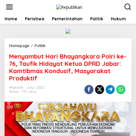
S
k
i
p
Home
Peristiwa
Pemerintahan
Politik
Hukum
t
o
c
o
Homepage
/
Politik
M
n
e
t
Menyambut Hari Bhayangkara Polri ke-
n
e
y
n
76, Taufik Hidayat Ketua DPRD Jabar:
a
t
Kamtibmas Kondusif, Masyarakat
m
Produktif
b
u
Republik
July 1, 2022
t
Politik
751 Views
H
a
r
i
B
h
a
y