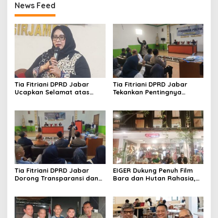
News Feed
Tia Fitriani DPRD Jabar
Tia Fitriani DPRD Jabar
Ucapkan Selamat atas
Tekankan Pentingnya
Mubes IWP dan Terpilihnya
Pendidikan Politik untuk
Adem Sutisna sebagai
Perkuat Kader NasDem di
Ketua IWP Jabar
Kabupaten Bandung
Tia Fitriani DPRD Jabar
EIGER Dukung Penuh Film
Dorong Transparansi dan
Bara dan Hutan Rahasia,
Pengawasan Program
Wali Kota Bandung Ajak
Pemprov Jabar hingga
Pelajar Menonton
Tingkat Desa