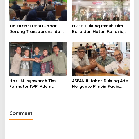
Tia Fitriani DPRD Jabar
EIGER Dukung Penuh Film
Dorong Transparansi dan
Bara dan Hutan Rahasia,
Pengawasan Program
Wali Kota Bandung Ajak
Pemprov Jabar hingga
Pelajar Menonton
Tingkat Desa
Hasil Musyawarah Tim
ASPANJI Jabar Dukung Ade
Formatur IWP: Adem
Heryanto Pimpin Kadin
Sutisna Ditetapkan Pimpin
Kota Bandung Periode
IWP DPRD Jabar Periode
2026–2031
2026–2028
Comment