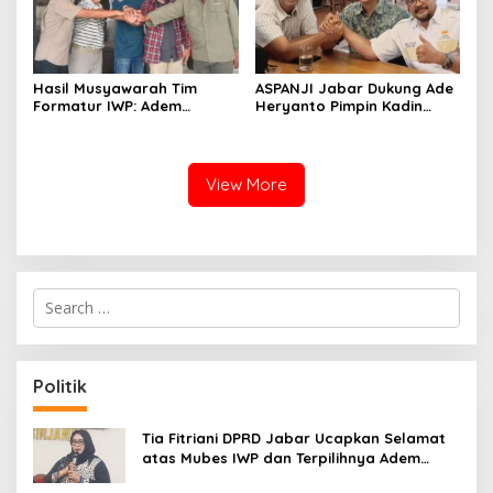
Hasil Musyawarah Tim
ASPANJI Jabar Dukung Ade
Formatur IWP: Adem
Heryanto Pimpin Kadin
Sutisna Ditetapkan Pimpin
Kota Bandung Periode
IWP DPRD Jabar Periode
2026–2031
2026–2028
View More
S
e
a
r
c
Politik
h
f
o
Tia Fitriani DPRD Jabar Ucapkan Selamat
r
atas Mubes IWP dan Terpilihnya Adem
:
Sutisna sebagai Ketua IWP Jabar