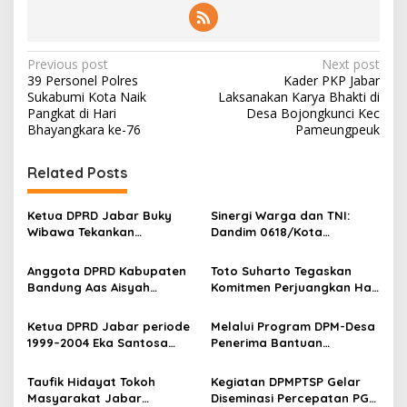
r
o
d
P
u
Previous post
Next post
k
39 Personel Polres
Kader PKP Jabar
o
t
Sukabumi Kota Naik
Laksanakan Karya Bhakti di
i
s
Pangkat di Hari
Desa Bojongkunci Kec
f
Bhayangkara ke-76
Pameungpeuk
t
n
Related Posts
a
v
Ketua DPRD Jabar Buky
Sinergi Warga dan TNI:
Wibawa Tekankan
Dandim 0618/Kota
i
Transformasi dan Inovasi
Bandung Ajak Semua
g
Tradisi pada Dies Natalis
Elemen Bangun Kota
Anggota DPRD Kabupaten
Toto Suharto Tegaskan
ke-58 ISBI Bandung
Bandung yang Kondusif
Bandung Aas Aisyah
Komitmen Perjuangkan Hak
a
Apresiasi Polsek
Pendidikan dan Kesehatan
t
Margahayu dalam Menjaga
Masyarakat Jawa Barat
Ketua DPRD Jabar periode
Melalui Program DPM-Desa
Kamtibmas
i
1999–2004 Eka Santosa
Penerima Bantuan
Soroti 100 Hari Gubernur
Pemerintah Menjadi Lebih
o
Dedi Mulyadi: “Wartawan
Produktif
Taufik Hidayat Tokoh
Kegiatan DPMPTSP Gelar
n
Masih Terabaikan”
Masyarakat Jabar
Diseminasi Percepatan PGB