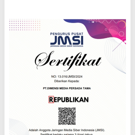
Menggelar Open House
Untuk Masyarakat
Rayakan Idul Fitri 1446
Berpenghasilan Rendah
Hijriah