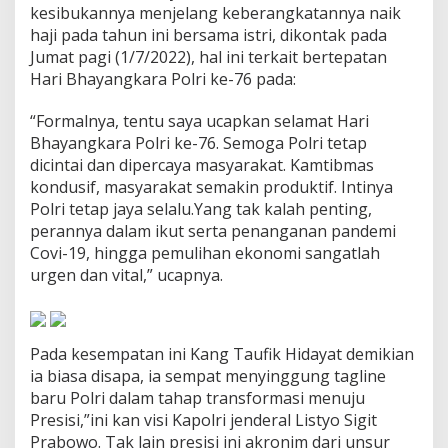
i
kesibukannya menjelang keberangkatannya naik
d
haji pada tahun ini bersama istri, dikontak pada
a
Jumat pagi (1/7/2022), hal ini terkait bertepatan
y
Hari Bhayangkara Polri ke-76 pada:
a
t
K
“Formalnya, tentu saya ucapkan selamat Hari
e
Bhayangkara Polri ke-76. Semoga Polri tetap
t
dicintai dan dipercaya masyarakat. Kamtibmas
u
kondusif, masyarakat semakin produktif. Intinya
a
Polri tetap jaya selalu.Yang tak kalah penting,
D
P
perannya dalam ikut serta penanganan pandemi
R
Covi-19, hingga pemulihan ekonomi sangatlah
D
urgen dan vital,” ucapnya.
J
a
b
a
Pada kesempatan ini Kang Taufik Hidayat demikian
r
:
ia biasa disapa, ia sempat menyinggung tagline
K
baru Polri dalam tahap transformasi menuju
a
Presisi,”ini kan visi Kapolri jenderal Listyo Sigit
m
Prabowo. Tak lain presisi ini akronim dari unsur
t