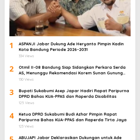
1
ASPANJI Jabar Dukung Ade Heryanto Pimpin Kadin
Kota Bandung Periode 2026–2031
334 Views
2
Otmil II-08 Bandung Siap Sidangkan Perkara Serda
AS, Menunggu Rekomendasi Korem Sunan Gunung
Jati Cirebon
130 Views
3
Bupati Sukabumi Asep Japar Hadiri Rapat Paripurna
DPRD Bahas KUA-PPAS dan Raperda Disabilitas
125 Views
4
Ketua DPRD Sukabumi Budi Azhar Pimpin Rapat
Paripurna Bahas KUA-PPAS dan Raperda Tirta Jaya
123 Views
5
ABUJAPI Jabar Deklarasikan Dukungan untuk Ade