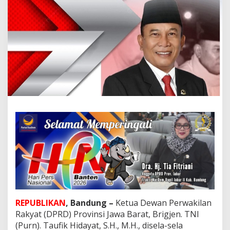
a
n
g
k
a
r
a
P
o
l
r
i
k
e
-
7
6
,
T
a
u
f
REPUBLIKAN
, Bandung –
Ketua Dewan Perwakilan
i
Rakyat (DPRD) Provinsi Jawa Barat, Brigjen. TNI
k
(Purn). Taufik Hidayat, S.H., M.H., disela-sela
H