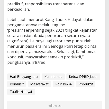
i
prediktif, responsibilitas transparansi dan
b
berkeadilan,”
m
a
Lebih jauh menurut Kang Taufik Hidayat, dalam
s
pengamatannya melalui tagline
K
o
‘presisi’:”Terpenting sejak 2021 tingkat kejahatan
n
secara nasional, ada penurunan secara nyata
d
(significant). Lainnya lagi terorisme pun sudah
u
menurun pada era ini. Semoga Polri tetap dicintai
s
dan dipercaya masyarakat. Sekalilagi, Kamtibmas
i
f
kondusif, masyarakat semakin produktif,”
,
pungkasnya. [rls/red]
M
a
s
Hari Bhayangkara
Kamtibmas
Ketua DPRD Jabar
y
a
Kondusif
Masyarakat
Polri ke-76
Produktif
r
a
Taufik Hidayat
k
a
t
Follow Us
P