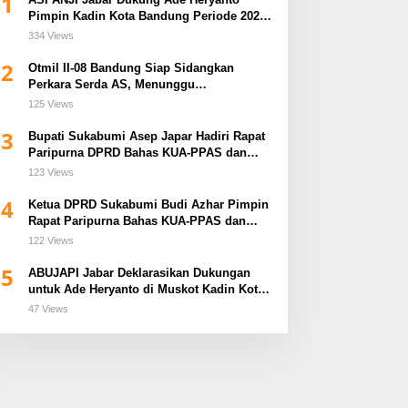
1
Pimpin Kadin Kota Bandung Periode 2026–
2031
334 Views
2
Otmil II-08 Bandung Siap Sidangkan
Perkara Serda AS, Menunggu
Rekomendasi Korem Sunan Gunung Jati
125 Views
Cirebon
3
Bupati Sukabumi Asep Japar Hadiri Rapat
Paripurna DPRD Bahas KUA-PPAS dan
Raperda Disabilitas
123 Views
4
Ketua DPRD Sukabumi Budi Azhar Pimpin
Rapat Paripurna Bahas KUA-PPAS dan
Raperda Tirta Jaya
122 Views
5
ABUJAPI Jabar Deklarasikan Dukungan
untuk Ade Heryanto di Muskot Kadin Kota
Bandung
47 Views