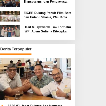
Transparansi dan Pengawasan
Program Pemprov Jabar hingga
Tingkat Desa
EIGER Dukung Penuh Film Bara
dan Hutan Rahasia, Wali Kota
Bandung Ajak Pelajar Menonton
Hasil Musyawarah Tim Formatur
IWP: Adem Sutisna Ditetapkan
Pimpin IWP DPRD Jabar
Periode 2026–2028
Berita Terpopuler
ASPANJI Jabar Dukung Ade Heryanto