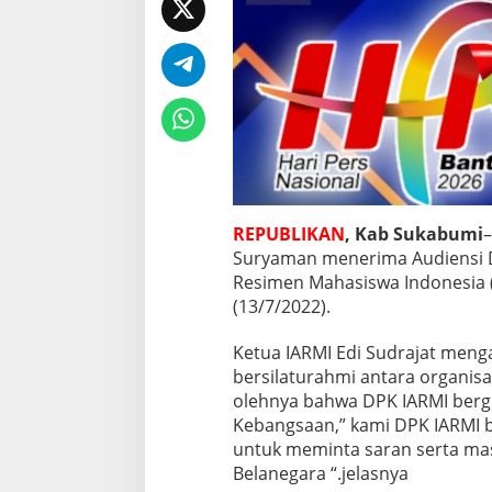
D
e
n
g
a
n
P
e
m
d
a
M
REPUBLIKAN
, Kab Sukabumi
e
Suryaman menerima Audiensi 
n
Resimen Mahasiswa Indonesia (
g
(13/7/2022).
u
a
t
Ketua IARMI Edi Sudrajat menga
k
bersilaturahmi antara organis
a
olehnya bahwa DPK IARMI berg
n
Kebangsaan,” kami DPK IARMI 
B
e
untuk meminta saran serta mas
l
Belanegara “.jelasnya
a