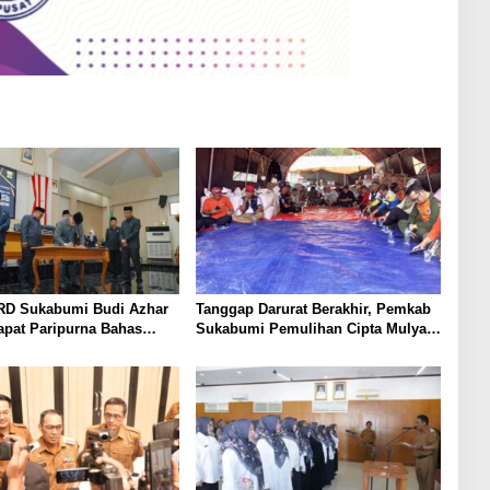
RD Sukabumi Budi Azhar
Tanggap Darurat Berakhir, Pemkab
apat Paripurna Bahas
Sukabumi Pemulihan Cipta Mulya
 dan Raperda Tirta Jaya
Dimulai