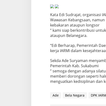
N
e
g
Kata Edi Sudrajat, organisasi I
a
r
Wawasan Kebangsaan, namun pro
a
kebakaran ataupun longsor
” kami siap berkontribusi unt
ataupun Belanegara.
“Edi Berharap, Pemerintah Da
kerja IARMI dalam kesejahter
Sekda Ade Suryaman menyambut
Pemerintah Kab. Sukabumi
” semoga dengan adanya silatur
memberi dorongan seperti hal
menguatkan kedisiplinan dan k
Ade
Bela Negara
DPK IARM