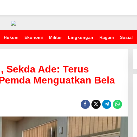
Hukum
Ekonomi
Militer
Lingkungan
Ragam
Sosial
, Sekda Ade: Terus
 Pemda Menguatkan Bela