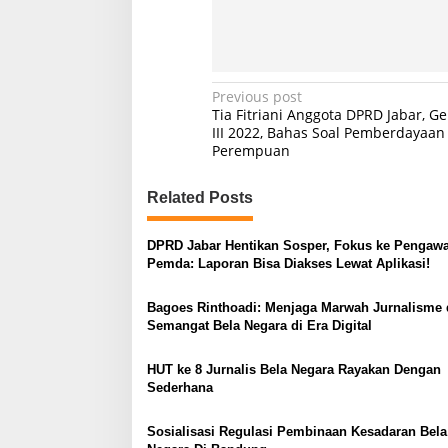
P
Previous post
Tia Fitriani Anggota DPRD Jabar, Ge
o
III 2022, Bahas Soal Pemberdayaan
Perempuan
s
t
Related Posts
n
a
DPRD Jabar Hentikan Sosper, Fokus ke Pengaw
v
Pemda: Laporan Bisa Diakses Lewat Aplikasi!
i
Bagoes Rinthoadi: Menjaga Marwah Jurnalisme
g
Semangat Bela Negara di Era Digital
a
HUT ke 8 Jurnalis Bela Negara Rayakan Dengan
t
Sederhana
i
o
Sosialisasi Regulasi Pembinaan Kesadaran Bela