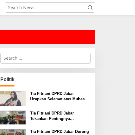
S
e
a
r
c
Politik
h
f
o
Tia Fitriani DPRD Jabar
r
Ucapkan Selamat atas Mubes
:
IWP dan Terpilihnya Adem
Sutisna sebagai Ketua IWP
Tia Fitriani DPRD Jabar
Jabar
Tekankan Pentingnya
Pendidikan Politik untuk
Perkuat Kader NasDem di
Tia Fitriani DPRD Jabar Dorong
Kabupaten Bandung