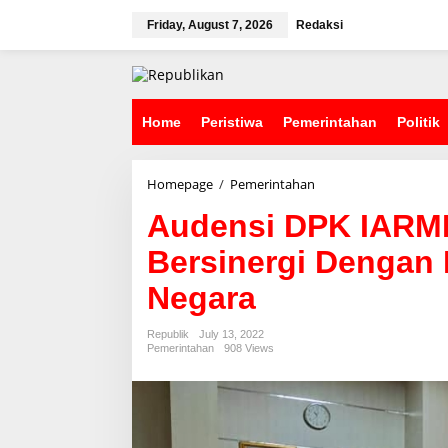
S
k
Friday, August 7, 2026
Redaksi
i
p
t
o
c
Home
Peristiwa
Pemerintahan
Politik
o
n
t
Homepage
/
Pemerintahan
A
e
u
n
Audensi DPK IARMI
d
t
e
Bersinergi Dengan
n
s
Negara
i
D
P
Republik
July 13, 2022
K
Pemerintahan
908 Views
I
A
R
M
I