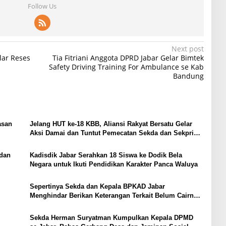
Follow Us
Next post
lar Reses
Tia Fitriani Anggota DPRD Jabar Gelar Bimtek
Safety Driving Training For Ambulance se Kab
Bandung
asan
Jelang HUT ke-18 KBB, Aliansi Rakyat Bersatu Gelar
Aksi Damai dan Tuntut Pemecatan Sekda dan Sekpri
Bupati
 dan
Kadisdik Jabar Serahkan 18 Siswa ke Dodik Bela
Negara untuk Ikuti Pendidikan Karakter Panca Waluya
Sepertinya Sekda dan Kepala BPKAD Jabar
Menghindar Berikan Keterangan Terkait Belum Cairnya
Bantuan Siswa RMP 2024 SMA SMK di Kota Bandung
Sekda Herman Suryatman Kumpulkan Kepala DPMD