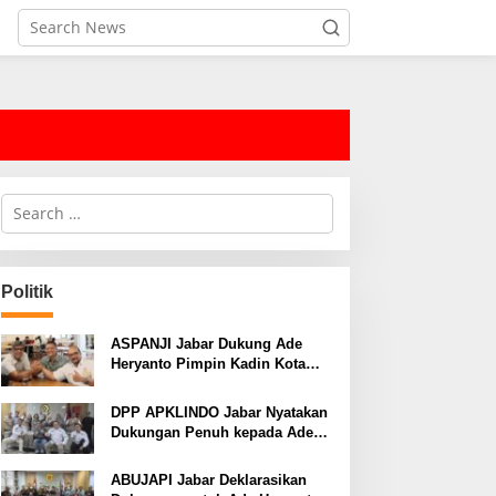
S
e
a
r
c
Politik
h
f
o
ASPANJI Jabar Dukung Ade
r
Heryanto Pimpin Kadin Kota
:
Bandung Periode 2026–2031
DPP APKLINDO Jabar Nyatakan
Dukungan Penuh kepada Ade
Heryanto di Muskot Kadin Kota
Bandung
ABUJAPI Jabar Deklarasikan