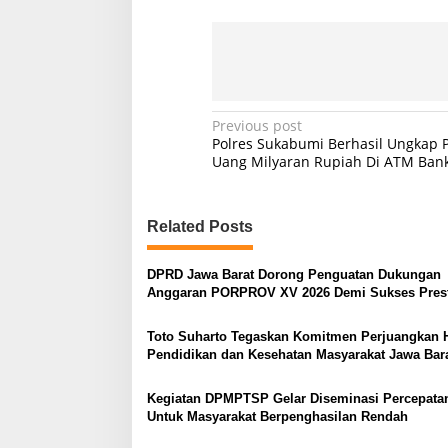
P
Previous post
Polres Sukabumi Berhasil Ungkap 
o
Uang Milyaran Rupiah Di ATM Ban
s
t
Related Posts
n
a
DPRD Jawa Barat Dorong Penguatan Dukungan
v
Anggaran PORPROV XV 2026 Demi Sukses Prest
Ekonomi, dan Administrasi
i
Toto Suharto Tegaskan Komitmen Perjuangkan 
g
Pendidikan dan Kesehatan Masyarakat Jawa Bar
a
Kegiatan DPMPTSP Gelar Diseminasi Percepat
t
Untuk Masyarakat Berpenghasilan Rendah
i