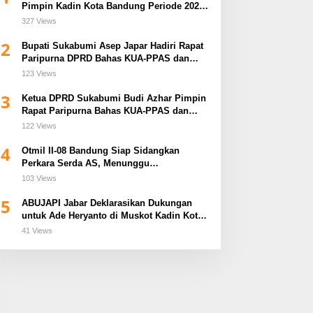
Pimpin Kadin Kota Bandung Periode 2026–
2031
327 Views
2
Bupati Sukabumi Asep Japar Hadiri Rapat
Paripurna DPRD Bahas KUA-PPAS dan
Raperda Disabilitas
123 Views
3
Ketua DPRD Sukabumi Budi Azhar Pimpin
Rapat Paripurna Bahas KUA-PPAS dan
Raperda Tirta Jaya
122 Views
4
Otmil II-08 Bandung Siap Sidangkan
Perkara Serda AS, Menunggu
Rekomendasi Korem Sunan Gunung Jati
103 Views
Cirebon
5
ABUJAPI Jabar Deklarasikan Dukungan
untuk Ade Heryanto di Muskot Kadin Kota
Bandung
41 Views