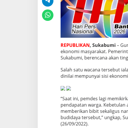
n
g
k
a
t
k
a
n
E
REPUBLIKAN
, Sukabumi
– Gu
k
ekonomi masyarakat. Pemerint
o
Sukabumi, berencana akan tin
n
o
Salah satu wacana tersebut ia
m
i
dinilai mempunyai sisi ekono
B
a
g
i
“Saat ini, pemdes lagi memiki
M
pendapatan warga. Kebetulan a
a
s
memberikan bibit sekaligus na
y
budidaya tersebut,” ungkap, S
a
(26/09/2022).
r