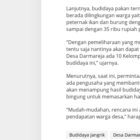
a
Lanjutnya, budidaya pakan tern
k
a
berada dilingkungan warga yaitu
t
peternak ikan dan burung denga
sampai dengan 35 ribu rupiah 
“Dengan pemeliharaan yang mu
tentu saja nantinya akan dapa
Desa Darmareja ada 10 Kelompok
budidaya ini,” ujarnya.
Menurutnya, saat ini, permintaa
ada pengusaha yang membantu 
akan menampung hasil budidaya
bingung untuk memasarkan has
“Mudah-mudahan, rencana ini a
pendapatan warga desa,” harap
Budidaya Jangrik
Desa Darmar