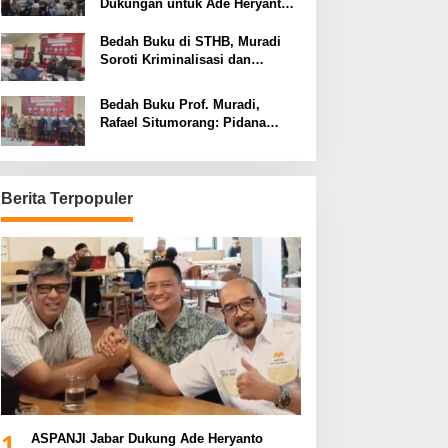
Dukungan untuk Ade Heryanto
di Muskot Kadin Kota Bandung
Bedah Buku di STHB, Muradi
Soroti Kriminalisasi dan
Dimensi Politik dalam
Penegakan Hukum
Bedah Buku Prof. Muradi,
Rafael Situmorang: Pidana
Politik Perlu Dikaji Secara
Objektif
Berita Terpopuler
1
ASPANJI Jabar Dukung Ade Heryanto