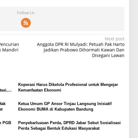
Follow Us
Next post
Pencurian
Anggota DPR RI Mulyadi: Petuah Pak Harto
k Mandiri
Jadikan Prabowo Dihormati Kawan Dan
Disegani Lawan
Koperasi Harus Dikelola Profesional untuk Mengejar
asi,
Kemanfaatan Ekonomi
Hak
Ketua Umum GP Ansor Tinjau Langsung Inisiatif
at
Ekonomi BUMA di Kabupaten Bandung
an PGB
Penyebarluasan Perda, DPRD Jabar Sebut Sosialisasi
Perda Sebagai Bentuk Edukasi Masyarakat