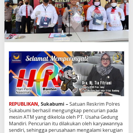
h
a
s
i
l
U
n
g
k
a
p
P
e
n
c
u
r
i
a
REPUBLIKAN
, Sukabumi –
Satuan Reskrim Polres
n
U
Sukabumi berhasil mengungkap pencurian pada
a
mesin ATM yang dikelola oleh PT. Usaha Gedung
n
Mandiri. Pencurian itu dilakukan oleh karyawannya
g
sendiri, sehingga perusahaan mengalami kerugian
M