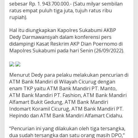
sebesar Rp. 1. 943.700.000.- (Satu milyar sembilan
i
l
ratus empat puluh tiga juta, tujuh ratus ribu
y
rupiah).
a
r
Hal itu diungkapkan Kapolres Sukabumi AKBP
a
Dedy Darmawansyah dalam konferensi pers
n
R
didampingi Kasat Reskrim AKP Dian Poernomo di
u
Mapolres Sukabumi pada hari Senin (26/09/2022).
p
i
a
h
Menurut Dedy para pelaku melakukan pencurian di
D
i
ATM Bank Mandiri di Wilayah Cicurug dengan
A
enam TKP yaitu ATM Bank Mandiri PT. Manto,
T
ATM Bank Mandiri PT. Fashion, ATM Bank Mandiri
M
Alfamart Bukit Gedung, ATM Bank Mandiri
B
Indomart Koramil Cicurug, ATM Bank Mandiri PT.
a
n
Hepindo dan ATM Bank Mandiri Alfamart Cidahu.
k
M
“Pencurian ini yang dilakukan oleh tiga tersangka,
a
dua sudah tersangka dan satu orang masih DPO,”
n