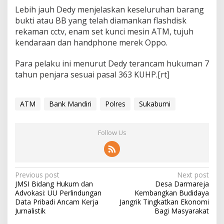
Lebih jauh Dedy menjelaskan keseluruhan barang
bukti atau BB yang telah diamankan flashdisk
rekaman cctv, enam set kunci mesin ATM, tujuh
kendaraan dan handphone merek Oppo.
Para pelaku ini menurut Dedy terancam hukuman 7
tahun penjara sesuai pasal 363 KUHP.[rt]
ATM
Bank Mandiri
Polres
Sukabumi
Follow Us
P
Previous post
Next post
JMSI Bidang Hukum dan
Desa Darmareja
o
Advokasi: UU Perlindungan
Kembangkan Budidaya
s
Data Pribadi Ancam Kerja
Jangrik Tingkatkan Ekonomi
Jurnalistik
Bagi Masyarakat
t