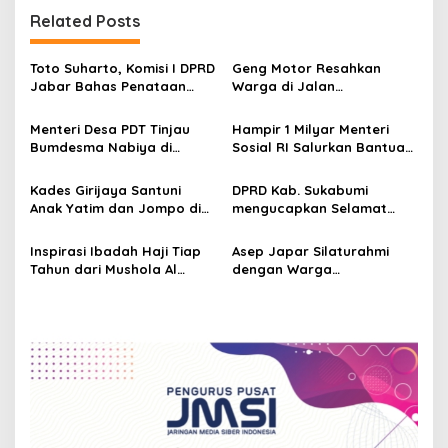
n
Related Posts
a
v
Toto Suharto, Komisi I DPRD
Geng Motor Resahkan
Jabar Bahas Penataan
Warga di Jalan
i
Batas Wilayah di Cimahi,
Bojonggenteng, Sukabumi
g
Sukabumi, dan Banjar
Menteri Desa PDT Tinjau
Hampir 1 Milyar Menteri
Bumdesma Nabiya di
Sosial RI Salurkan Bantuan
a
Nagrak, Sukabumi
Sosial dan Tinjau Posko
t
Bencana Longsor di
Kades Girijaya Santuni
DPRD Kab. Sukabumi
Simpenan, Sukabumi
i
Anak Yatim dan Jompo di
mengucapkan Selamat
Gelaran Seren Taun ke-197
Hari Bhayangkara ke-78
o
Inspirasi Ibadah Haji Tiap
Asep Japar Silaturahmi
n
Tahun dari Mushola Al
dengan Warga
Hidayah Kp. Pakuwon
Kalapanunggal, Sukabumi,
Sukabumi Ke Baitullah
Relawan Alur Cai