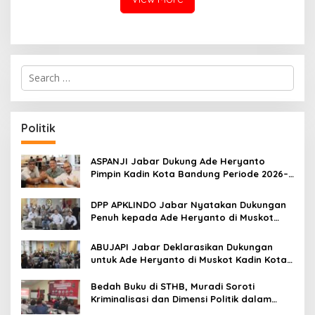
S
e
a
r
c
Politik
h
f
o
ASPANJI Jabar Dukung Ade Heryanto
r
Pimpin Kadin Kota Bandung Periode 2026–
:
2031
DPP APKLINDO Jabar Nyatakan Dukungan
Penuh kepada Ade Heryanto di Muskot
Kadin Kota Bandung
ABUJAPI Jabar Deklarasikan Dukungan
untuk Ade Heryanto di Muskot Kadin Kota
Bandung
Bedah Buku di STHB, Muradi Soroti
Kriminalisasi dan Dimensi Politik dalam
Penegakan Hukum