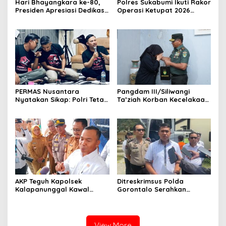
Hari Bhayangkara ke-80,
Polres Sukabumi Ikuti Rakor
Presiden Apresiasi Dedikasi
Operasi Ketupat 2026
Polri
Bersama sejumlah
Organisasi Perangkat
Daerah
PERMAS Nusantara
Pangdam III/Siliwangi
Nyatakan Sikap: Polri Tetap
Ta’ziah Korban Kecelakaan
di Bawah Presiden Demi
Beruntun TNI–Polri di
Independensi dan
Cisarua
Efektivitas
AKP Teguh Kapolsek
Ditreskrimsus Polda
Kalapanunggal Kawal
Gorontalo Serahkan
Lancarnya Kunjungan
Tersangka Korupsi Jalan
Menteri BKKBN di
Nani Wartabone ke Kejati
Kabandungan Sukabumi
View More