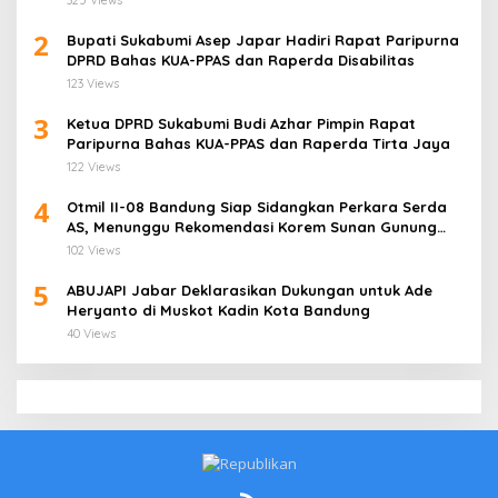
2
Bupati Sukabumi Asep Japar Hadiri Rapat Paripurna
DPRD Bahas KUA-PPAS dan Raperda Disabilitas
123 Views
3
Ketua DPRD Sukabumi Budi Azhar Pimpin Rapat
Paripurna Bahas KUA-PPAS dan Raperda Tirta Jaya
122 Views
4
Otmil II-08 Bandung Siap Sidangkan Perkara Serda
AS, Menunggu Rekomendasi Korem Sunan Gunung
Jati Cirebon
102 Views
5
ABUJAPI Jabar Deklarasikan Dukungan untuk Ade
Heryanto di Muskot Kadin Kota Bandung
40 Views