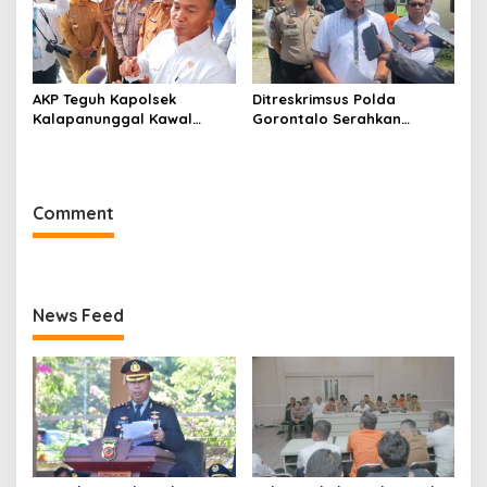
AKP Teguh Kapolsek
Ditreskrimsus Polda
Kalapanunggal Kawal
Gorontalo Serahkan
Lancarnya Kunjungan
Tersangka Korupsi Jalan
Menteri BKKBN di
Nani Wartabone ke Kejati
Kabandungan Sukabumi
Comment
News Feed