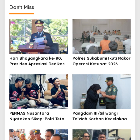
Don't Miss
Hari Bhayangkara ke-80,
Polres Sukabumi Ikuti Rakor
Presiden Apresiasi Dedikasi
Operasi Ketupat 2026
Polri
Bersama sejumlah
Organisasi Perangkat
Daerah
PERMAS Nusantara
Pangdam III/Siliwangi
Nyatakan Sikap: Polri Tetap
Ta’ziah Korban Kecelakaan
di Bawah Presiden Demi
Beruntun TNI–Polri di
Independensi dan
Cisarua
Efektivitas