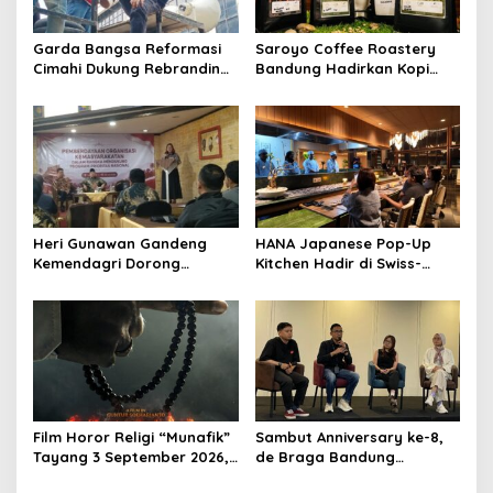
Garda Bangsa Reformasi
Saroyo Coffee Roastery
Cimahi Dukung Rebranding
Bandung Hadirkan Kopi
RSUD Cibabat, Tegaskan
Lokal Premium dengan Cita
Harus Diikuti Reformasi
Rasa Khas Nusantara
Pelayanan
Heri Gunawan Gandeng
HANA Japanese Pop-Up
Kemendagri Dorong
Kitchen Hadir di Swiss-
Pemberdayaan Ormas di
Belresort Dago Heritage
Sukabumi
Bandung, Tawarkan
Pengalaman Omakase
Eksklusif
Film Horor Religi “Munafik”
Sambut Anniversary ke-8,
Tayang 3 September 2026,
de Braga Bandung
Arya Saloka Perankan
Hadirkan Pameran Seni