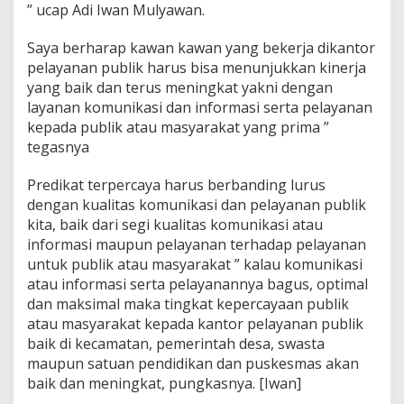
” ucap Adi Iwan Mulyawan.
r
m
a
Saya berharap kawan kawan yang bekerja dikantor
s
pelayanan publik harus bisa menunjukkan kinerja
i
yang baik dan terus meningkat yakni dengan
P
layanan komunikasi dan informasi serta pelayanan
u
b
kepada publik atau masyarakat yang prima ”
l
tegasnya
i
k
Predikat terpercaya harus berbanding lurus
dengan kualitas komunikasi dan pelayanan publik
kita, baik dari segi kualitas komunikasi atau
informasi maupun pelayanan terhadap pelayanan
untuk publik atau masyarakat ” kalau komunikasi
atau informasi serta pelayanannya bagus, optimal
dan maksimal maka tingkat kepercayaan publik
atau masyarakat kepada kantor pelayanan publik
baik di kecamatan, pemerintah desa, swasta
maupun satuan pendidikan dan puskesmas akan
baik dan meningkat, pungkasnya. [Iwan]