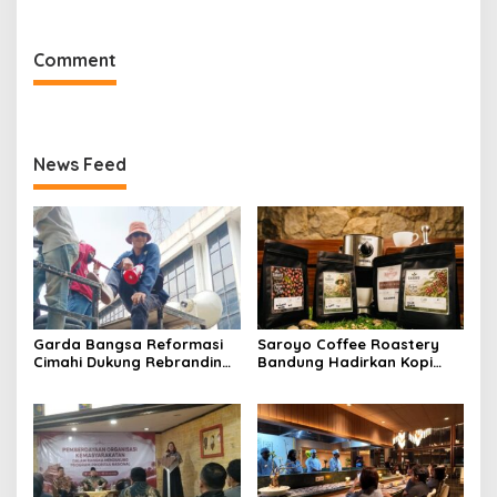
Ustadz Ahli Ruqyah
“Studio di Jam 3.30”
Comment
News Feed
Garda Bangsa Reformasi
Saroyo Coffee Roastery
Cimahi Dukung Rebranding
Bandung Hadirkan Kopi
RSUD Cibabat, Tegaskan
Lokal Premium dengan Cita
Harus Diikuti Reformasi
Rasa Khas Nusantara
Pelayanan