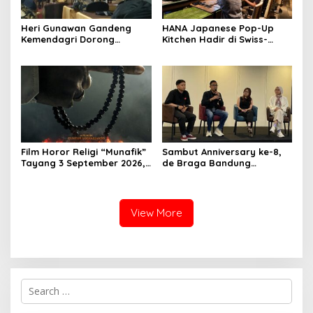
Heri Gunawan Gandeng
HANA Japanese Pop-Up
Kemendagri Dorong
Kitchen Hadir di Swiss-
Pemberdayaan Ormas di
Belresort Dago Heritage
Sukabumi
Bandung, Tawarkan
Pengalaman Omakase
Eksklusif
Film Horor Religi “Munafik”
Sambut Anniversary ke-8,
Tayang 3 September 2026,
de Braga Bandung
Arya Saloka Perankan
Hadirkan Pameran Seni
Ustadz Ahli Ruqyah
“Studio di Jam 3.30”
View More
S
e
a