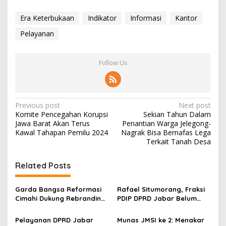
Era Keterbukaan
Indikator
Informasi
Kantor
Pelayanan
Follow Us
P
Previous post
Next post
Komite Pencegahan Korupsi
Sekian Tahun Dalam
o
Jawa Barat Akan Terus
Penantian Warga Jelegong-
s
Kawal Tahapan Pemilu 2024
Nagrak Bisa Bernafas Lega
Terkait Tanah Desa
t
n
Related Posts
a
v
Garda Bangsa Reformasi
Rafael Situmorang, Fraksi
Cimahi Dukung Rebranding
PDIP DPRD Jabar Belum
i
RSUD Cibabat, Tegaskan
Ambil Sikap Soal Polemik
g
Harus Diikuti Reformasi
Bandung Zoo, Masih
Pelayanan DPRD Jabar
Munas JMSI ke 2: Menakar
Pelayanan
Kumpulkan Informasi