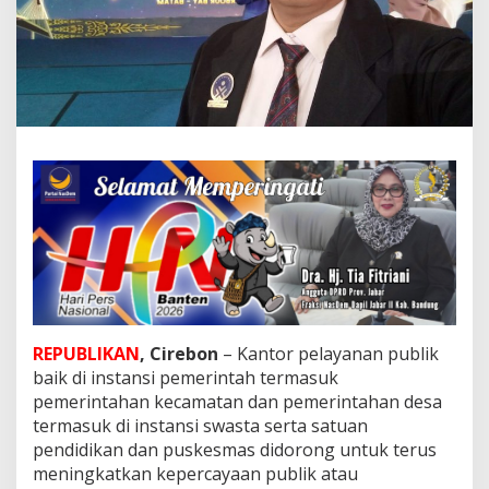
r
u
p
a
k
a
n
I
n
d
i
k
a
t
o
r
P
e
REPUBLIKAN
, Cirebon
– Kantor pelayanan publik
n
baik di instansi pemerintah termasuk
t
pemerintahan kecamatan dan pemerintahan desa
i
n
termasuk di instansi swasta serta satuan
g
pendidikan dan puskesmas didorong untuk terus
K
meningkatkan kepercayaan publik atau
i