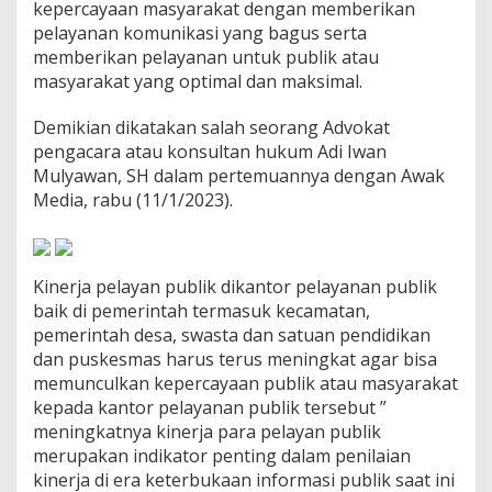
kepercayaan masyarakat dengan memberikan
n
pelayanan komunikasi yang bagus serta
e
r
memberikan pelayanan untuk publik atau
j
masyarakat yang optimal dan maksimal.
a
D
Demikian dikatakan salah seorang Advokat
i
pengacara atau konsultan hukum Adi Iwan
E
r
Mulyawan, SH dalam pertemuannya dengan Awak
a
Media, rabu (11/1/2023).
K
e
t
e
Kinerja pelayan publik dikantor pelayanan publik
r
b
baik di pemerintah termasuk kecamatan,
u
pemerintah desa, swasta dan satuan pendidikan
k
dan puskesmas harus terus meningkat agar bisa
a
memunculkan kepercayaan publik atau masyarakat
a
kepada kantor pelayanan publik tersebut ”
n
I
meningkatnya kinerja para pelayan publik
n
merupakan indikator penting dalam penilaian
f
kinerja di era keterbukaan informasi publik saat ini
o