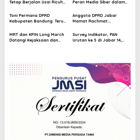
Tetap Berjalan Usai Ricuh
Peran Media Siber dalam
a
Demonstrasi, Fasilitas
Menjaga Terang Informasi
t
Segera Diperbaiki
Nasional
Toni Permana DPRD
Anggota DPRD Jabar
i
Kabupaten Bandung: Terus
Mamat Rachmat:
Mengawal Dalam
Pelayanan Kesehatan
o
Pelayanan Infrastruktur
Harus Terus Meningkat
MRT dan KPIN Long March
Survey Indikator, PAN
n
Datangi Kejaksaan dan
Urutan ke 5 di Jabar 14,
Kantor Bupati Tasikmalaya
Enjang Tedi Optimistis
Tembus Parlemen