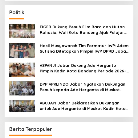
r
c
Politik
h
f
o
EIGER Dukung Penuh Film Bara dan Hutan
r
Rahasia, Wali Kota Bandung Ajak Pelajar
:
Menonton
Hasil Musyawarah Tim Formatur IWP: Adem
Sutisna Ditetapkan Pimpin IWP DPRD Jabar
Periode 2026–2028
ASPANJI Jabar Dukung Ade Heryanto
Pimpin Kadin Kota Bandung Periode 2026–
2031
DPP APKLINDO Jabar Nyatakan Dukungan
Penuh kepada Ade Heryanto di Muskot
Kadin Kota Bandung
ABUJAPI Jabar Deklarasikan Dukungan
untuk Ade Heryanto di Muskot Kadin Kota
Bandung
Berita Terpopuler