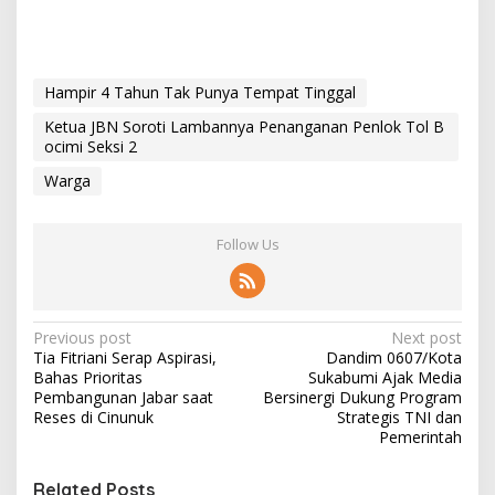
Hampir 4 Tahun Tak Punya Tempat Tinggal
Ketua JBN Soroti Lambannya Penanganan Penlok Tol B
ocimi Seksi 2
Warga
Follow Us
P
Previous post
Next post
Tia Fitriani Serap Aspirasi,
Dandim 0607/Kota
o
Bahas Prioritas
Sukabumi Ajak Media
s
Pembangunan Jabar saat
Bersinergi Dukung Program
Reses di Cinunuk
Strategis TNI dan
t
Pemerintah
n
Related Posts