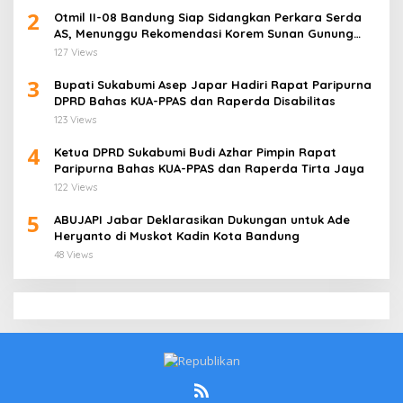
2
Otmil II-08 Bandung Siap Sidangkan Perkara Serda
AS, Menunggu Rekomendasi Korem Sunan Gunung
Jati Cirebon
127 Views
3
Bupati Sukabumi Asep Japar Hadiri Rapat Paripurna
DPRD Bahas KUA-PPAS dan Raperda Disabilitas
123 Views
4
Ketua DPRD Sukabumi Budi Azhar Pimpin Rapat
Paripurna Bahas KUA-PPAS dan Raperda Tirta Jaya
122 Views
5
ABUJAPI Jabar Deklarasikan Dukungan untuk Ade
Heryanto di Muskot Kadin Kota Bandung
48 Views