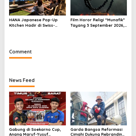
HANA Japanese Pop-Up
Film Horor Religi “Munafik”
Kitchen Hadir di Swiss-
Tayang 3 September 2026,
Belresort Dago Heritage
Arya Saloka Perankan
Bandung, Tawarkan
Ustadz Ahli Ruqyah
Pengalaman Omakase
Eksklusif
Comment
News Feed
Gabung di Soekarno Cup,
Garda Bangsa Reformasi
Anang Maruf-Yusuf
Cimahi Dukung Rebranding