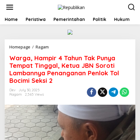
S
k
i
p
Home
Peristiwa
Pemerintahan
Politik
Hukum
t
o
c
o
Homepage
/
Ragam
W
n
a
t
Warga, Hampir 4 Tahun Tak Punya
r
e
g
n
Tempat Tinggal, Ketua JBN Soroti
a
t
Lambannya Penanganan Penlok Tol
,
Bocimi Seksi 2
H
a
Dev
July 30, 2025
m
Ragam
2,565 Views
p
i
r
4
T
a
h
u