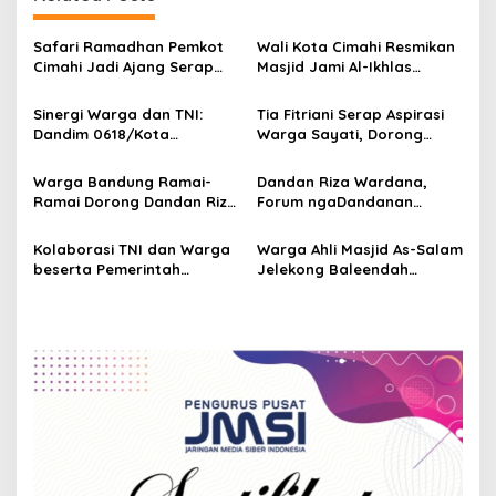
a
v
Safari Ramadhan Pemkot
Wali Kota Cimahi Resmikan
i
Cimahi Jadi Ajang Serap
Masjid Jami Al-Ikhlas
g
Aspirasi Warga di 15
Cipageran, Simbol Gotong
Kelurahan
Royong Warga
Sinergi Warga dan TNI:
Tia Fitriani Serap Aspirasi
a
Dandim 0618/Kota
Warga Sayati, Dorong
t
Bandung Ajak Semua
Percepatan Pembangunan
Elemen Bangun Kota
Infrastruktur dan
i
Warga Bandung Ramai-
Dandan Riza Wardana,
Bandung yang Kondusif
Pendidikan
Ramai Dorong Dandan Riza
Forum ngaDandanan
o
Wardana Jadi Wali Kota
Bandung Gelar Dialog
n
bersama Warga
Kolaborasi TNI dan Warga
Warga Ahli Masjid As-Salam
Ciumbuleuit
beserta Pemerintah
Jelekong Baleendah
Bersihkan Lingkungan
Kab.Bandung Ziarah ke
Pasar Sukabumi
Makam Syekh Jafar Sidik