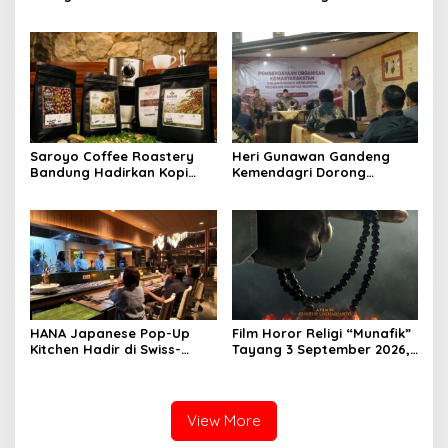
Ekodono: Wadahi Talenta
RSUD Cibabat, Tegaskan
Muda dari Pelosok Tanah
Harus Diikuti Reformasi
Air
Pelayanan
Saroyo Coffee Roastery
Heri Gunawan Gandeng
Bandung Hadirkan Kopi
Kemendagri Dorong
Lokal Premium dengan Cita
Pemberdayaan Ormas di
Rasa Khas Nusantara
Sukabumi
HANA Japanese Pop-Up
Film Horor Religi “Munafik”
Kitchen Hadir di Swiss-
Tayang 3 September 2026,
Belresort Dago Heritage
Arya Saloka Perankan
Bandung, Tawarkan
Ustadz Ahli Ruqyah
Pengalaman Omakase
Eksklusif
View More