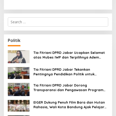
S
e
a
r
c
Politik
h
f
o
Tia Fitriani DPRD Jabar Ucapkan Selamat
r
atas Mubes IWP dan Terpilihnya Adem
:
Sutisna sebagai Ketua IWP Jabar
Tia Fitriani DPRD Jabar Tekankan
Pentingnya Pendidikan Politik untuk
Perkuat Kader NasDem di Kabupaten
Bandung
Tia Fitriani DPRD Jabar Dorong
Transparansi dan Pengawasan Program
Pemprov Jabar hingga Tingkat Desa
EIGER Dukung Penuh Film Bara dan Hutan
Rahasia, Wali Kota Bandung Ajak Pelajar
Menonton