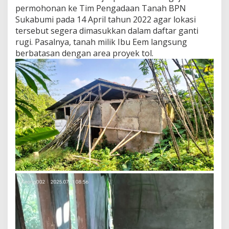
n
permohonan ke Tim Pengadaan Tanah BPN
g
Sukabumi pada 14 April tahun 2022 agar lokasi
a
tersebut segera dimasukkan dalam daftar ganti
n
rugi. Pasalnya, tanah milik Ibu Eem langsung
a
n
berbatasan dengan area proyek tol.
P
e
n
l
o
k
T
o
l
B
o
c
i
m
i
S
e
k
s