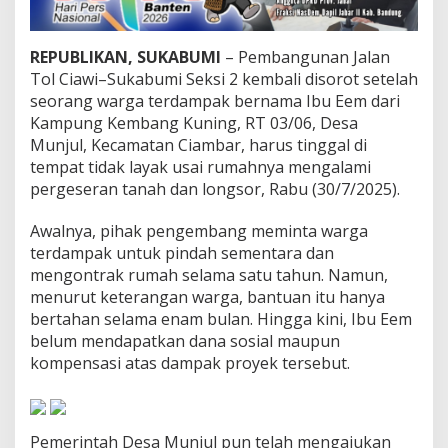
t
u
a
REPUBLIKAN, SUKABUMI
– Pembangunan Jalan
J
Tol Ciawi–Sukabumi Seksi 2 kembali disorot setelah
B
seorang warga terdampak bernama Ibu Eem dari
N
S
Kampung Kembang Kuning, RT 03/06, Desa
o
Munjul, Kecamatan Ciambar, harus tinggal di
r
tempat tidak layak usai rumahnya mengalami
o
pergeseran tanah dan longsor, Rabu (30/7/2025).
t
i
L
Awalnya, pihak pengembang meminta warga
a
terdampak untuk pindah sementara dan
m
mengontrak rumah selama satu tahun. Namun,
b
menurut keterangan warga, bantuan itu hanya
a
n
bertahan selama enam bulan. Hingga kini, Ibu Eem
n
belum mendapatkan dana sosial maupun
y
kompensasi atas dampak proyek tersebut.
a
P
e
n
Pemerintah Desa Munjul pun telah mengajukan
a