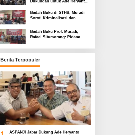
Dukungan untuk Ade Heryanto
di Muskot Kadin Kota Bandung
Bedah Buku di STHB, Muradi
Soroti Kriminalisasi dan
Dimensi Politik dalam
Penegakan Hukum
Bedah Buku Prof. Muradi,
Rafael Situmorang: Pidana
Politik Perlu Dikaji Secara
Objektif
Berita Terpopuler
1
ASPANJI Jabar Dukung Ade Heryanto