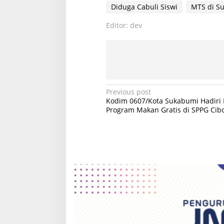
Diduga Cabuli Siswi
MTS di S
Editor: dev
P
Previous post
Kodim 0607/Kota Sukabumi Hadiri
o
Program Makan Gratis di SPPG Cib
s
t
n
a
v
i
g
a