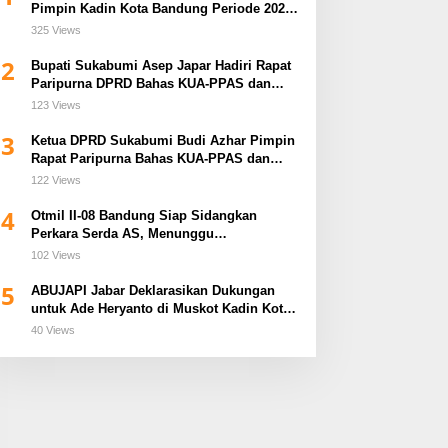
Pimpin Kadin Kota Bandung Periode 2026–
2031
325 Views
2
Bupati Sukabumi Asep Japar Hadiri Rapat
Paripurna DPRD Bahas KUA-PPAS dan
Raperda Disabilitas
123 Views
3
Ketua DPRD Sukabumi Budi Azhar Pimpin
Rapat Paripurna Bahas KUA-PPAS dan
Raperda Tirta Jaya
122 Views
4
Otmil II-08 Bandung Siap Sidangkan
Perkara Serda AS, Menunggu
Rekomendasi Korem Sunan Gunung Jati
102 Views
Cirebon
5
ABUJAPI Jabar Deklarasikan Dukungan
untuk Ade Heryanto di Muskot Kadin Kota
Bandung
40 Views