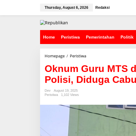
S
k
Thursday, August 6, 2026
Redaksi
i
p
t
o
c
Home
Peristiwa
Pemerintahan
Politik
o
n
t
Homepage
/
Peristiwa
O
e
k
n
Oknum Guru MTS d
n
t
u
Polisi, Diduga Cabu
m
G
u
Dev
August 19, 2025
r
Peristiwa
1,102 Views
u
M
T
S
d
i
S