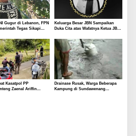
TNI Gugur di Lebanon, FPN
Keluarga Besar JBN Sampaikan
erintah Tegas Sikapi
Duka Cita atas Wafatnya Ketua JBN
Kota Cimahi, Muh Effendi
at Kasatpol PP
Drainase Rusak, Warga Beberapa
teng Zaenal Ariffin
Kampung di Sundawenang
duan Warga Soal Bau
Parungkuda Terdampak Banjir
pi