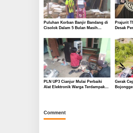
Puluhan Korban Banjir Bandang di
Prajurit 
Cisolok Dalam 5 Bulan Masih
Desak Pem
Tinggal di Tenda Lusuh
Israel
PLN UP3 Cianjur Mulai Perbaiki
Gerak Cep
Alat Elektronik Warga Terdampak
Bojonggen
Korsleting Pasca ROW
Tindak A
Pupuk Sa
Comment