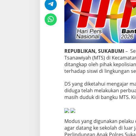
d
u
g
a
C
a
b
u
l
REPUBLIKAN, SUKABUMI
– Se
i
S
Tsanawiyah (MTS) di Kecamatan
i
ditangkap oleh pihak kepolisi
s
terhadap siswi di lingkungan s
w
i
DS yang diketahui mengajar ma
diduga telah melakukan perbuat
masih duduk di bangku MTS. Kin
Modus yang digunakan pelaku 
agar datang ke sekolah di luar 
Perlindungan Anak Polres Suka