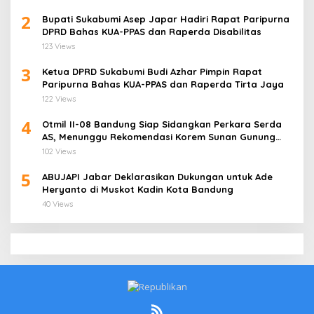
2
Bupati Sukabumi Asep Japar Hadiri Rapat Paripurna
DPRD Bahas KUA-PPAS dan Raperda Disabilitas
123 Views
3
Ketua DPRD Sukabumi Budi Azhar Pimpin Rapat
Paripurna Bahas KUA-PPAS dan Raperda Tirta Jaya
122 Views
4
Otmil II-08 Bandung Siap Sidangkan Perkara Serda
AS, Menunggu Rekomendasi Korem Sunan Gunung
Jati Cirebon
102 Views
5
ABUJAPI Jabar Deklarasikan Dukungan untuk Ade
Heryanto di Muskot Kadin Kota Bandung
40 Views