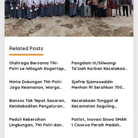
Related Posts
Olahraga Bersama TNI-
Pangdam III/Siliwangi
Polri se-Wilayah Kogartap
Ta’ziah Korban Kecelakaan
II/Bandung dan Unsur
Beruntun TNI–Polri di
Forkopimda Semester I TA
Cisarua
Minta Dukungan TNI-Polri
Sjafrie Sjamsoeddin
2026
Jaga Keamanan, Warga
Menhan RI Serahkan 700
Tamansari Tolak Aksi
Unit MAUNG MV3 PINDAD
Anarkis
Pada TNI-POLRI Untuk
Bansos Tak Tepat Sasaran,
Kecelakaan Tunggal di
Operasional
Ketidakadilan Penyaluran
Kecamatan Saguling
Bantuan Beras di Desa
Bandung Barat, Sedikitnya
Cisarua, Nagrak Sukabumi
7 Tewas
Peduli Kebersihan
Patlot, Inovasi Siswa SMAN
Lingkungan, TNI Polri dan
1 Cisarua Peraih Medali
Pihak Terkait Bersihkan
Emas FIKSI 2023
Pasar Pelita Kota Sukabumi