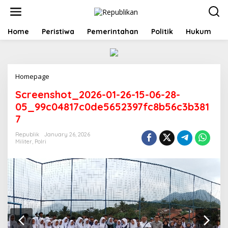
S
k
i
p
Home
Peristiwa
Pemerintahan
Politik
Hukum
t
o
c
o
Homepage
A
n
t
t
Screenshot_2026-01-26-15-06-28-
t
e
a
n
05_99c04817c0de5652397fc8b56c3b381
c
t
7
h
m
Republik
January 26, 2026
e
Militer
,
Polri
n
t