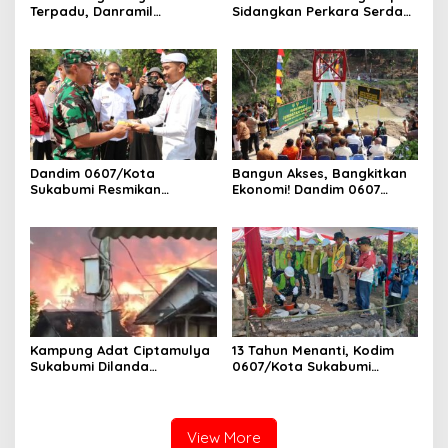
Terpadu, Danramil
Sidangkan Perkara Serda
Sukaraja Hadiri Rekam E-
AS, Menunggu Rekomendasi
KTP, Pemeriksaan Mata,
Korem Sunan Gunung Jati
dan Bazar UMKM
Cirebon
Dandim 0607/Kota
Bangun Akses, Bangkitkan
Sukabumi Resmikan
Ekonomi! Dandim 0607
Jembatan Garuda LECI di
Resmikan Jembatan
Sukaresmi
Garuda Cipanas Tahap V
Kampung Adat Ciptamulya
13 Tahun Menanti, Kodim
Sukabumi Dilanda
0607/Kota Sukabumi
Kebakaran Besar
Wujudkan Harapan Warga
Lewat Jembatan Gantung
Garuda Aryadipa
View More