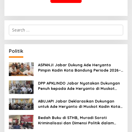
S
e
a
r
c
Politik
h
f
o
ASPANJI Jabar Dukung Ade Heryanto
r
Pimpin Kadin Kota Bandung Periode 2026–
:
2031
DPP APKLINDO Jabar Nyatakan Dukungan
Penuh kepada Ade Heryanto di Muskot
Kadin Kota Bandung
ABUJAPI Jabar Deklarasikan Dukungan
untuk Ade Heryanto di Muskot Kadin Kota
Bandung
Bedah Buku di STHB, Muradi Soroti
Kriminalisasi dan Dimensi Politik dalam
Penegakan Hukum