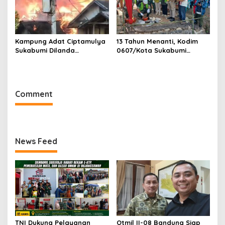
Kampung Adat Ciptamulya
13 Tahun Menanti, Kodim
Sukabumi Dilanda
0607/Kota Sukabumi
Kebakaran Besar
Wujudkan Harapan Warga
Lewat Jembatan Gantung
Garuda Aryadipa
Comment
News Feed
TNI Dukung Pelayanan
Otmil II-08 Bandung Siap