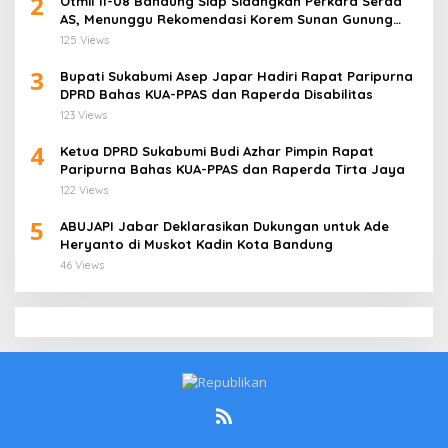
2
Otmil II-08 Bandung Siap Sidangkan Perkara Serda
AS, Menunggu Rekomendasi Korem Sunan Gunung
Jati Cirebon
125 Views
3
Bupati Sukabumi Asep Japar Hadiri Rapat Paripurna
DPRD Bahas KUA-PPAS dan Raperda Disabilitas
123 Views
4
Ketua DPRD Sukabumi Budi Azhar Pimpin Rapat
Paripurna Bahas KUA-PPAS dan Raperda Tirta Jaya
122 Views
5
ABUJAPI Jabar Deklarasikan Dukungan untuk Ade
Heryanto di Muskot Kadin Kota Bandung
46 Views