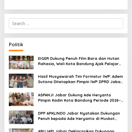
S
e
a
r
c
Politik
h
f
o
EIGER Dukung Penuh Film Bara dan Hutan
r
Rahasia, Wali Kota Bandung Ajak Pelajar
:
Menonton
Hasil Musyawarah Tim Formatur IWP: Adem
Sutisna Ditetapkan Pimpin IWP DPRD Jabar
Periode 2026–2028
ASPANJI Jabar Dukung Ade Heryanto
Pimpin Kadin Kota Bandung Periode 2026–
2031
DPP APKLINDO Jabar Nyatakan Dukungan
Penuh kepada Ade Heryanto di Muskot
Kadin Kota Bandung
ABUJAPI Jabar Deklarasikan Dukungan