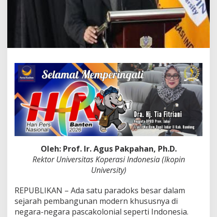
s
i
T
e
r
l
a
m
b
a
t
d
a
n
B
e
l
Oleh: Prof. Ir. Agus Pakpahan, Ph.D.
u
Rektor Universitas Koperasi Indonesia (Ikopin
m
University)
L
a
h
REPUBLIKAN – Ada satu paradoks besar dalam
i
sejarah pembangunan modern khususnya di
r
negara-negara pascakolonial seperti Indonesia.
S