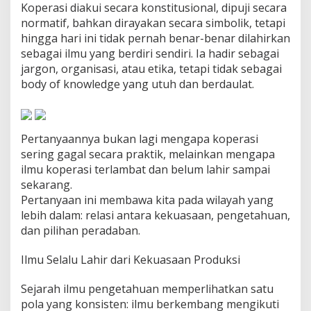
Koperasi diakui secara konstitusional, dipuji secara
a
m
normatif, bahkan dirayakan secara simbolik, tetapi
p
hingga hari ini tidak pernah benar-benar dilahirkan
a
sebagai ilmu yang berdiri sendiri. Ia hadir sebagai
i
jargon, organisasi, atau etika, tetapi tidak sebagai
S
e
body of knowledge yang utuh dan berdaulat.
k
a
r
a
Pertanyaannya bukan lagi mengapa koperasi
n
sering gagal secara praktik, melainkan mengapa
g
ilmu koperasi terlambat dan belum lahir sampai
?
sekarang.
Pertanyaan ini membawa kita pada wilayah yang
lebih dalam: relasi antara kekuasaan, pengetahuan,
dan pilihan peradaban.
Ilmu Selalu Lahir dari Kekuasaan Produksi
Sejarah ilmu pengetahuan memperlihatkan satu
pola yang konsisten: ilmu berkembang mengikuti