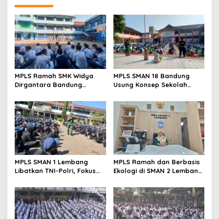
MPLS Ramah SMK Widya
MPLS SMAN 18 Bandung
Dirgantara Bandung
Usung Konsep Sekolah
Tekankan Disiplin, Karakter,
Ramah, Diikuti 506 Siswa
dan Budaya Kerja Industri
Baru
MPLS SMAN 1 Lembang
MPLS Ramah dan Berbasis
Libatkan TNI-Polri, Fokus
Ekologi di SMAN 2 Lembang
Bentuk Karakter dan
Disambut Antusias 420
Wawasan Kebangsaan
Siswa Baru