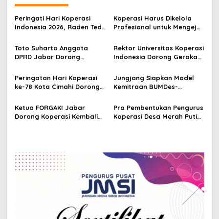
v
Peringati Hari Koperasi
Koperasi Harus Dikelola
i
Indonesia 2026, Raden Tedi
Profesional untuk Mengejar
g
Dorong Penguatan
Kemanfaatan Ekonomi
Koperasi sebagai Pilar
Toto Suharto Anggota
Rektor Universitas Koperasi
a
Ekonomi Kerakyatan
DPRD Jabar Dorong
Indonesia Dorong Gerakan
t
Pengembangan Koperasi
Literasi Koperasi dari
Desa di Kuningan
Kampus ke Desa
i
Peringatan Hari Koperasi
Jungjang Siapkan Model
ke-78 Kota Cimahi Dorong
Kemitraan BUMDes-
o
Semangat Persatuan
Koperasi untuk
n
Gerakan Koperasi
Kemandirian Desa
Ketua FORGAKI Jabar
Pra Pembentukan Pengurus
Dorong Koperasi Kembali
Koperasi Desa Merah Putih
pada Nilai Dasar Bung
Desa Cihanjuang Rahayu
Hatta
Terhendus Nepotisme