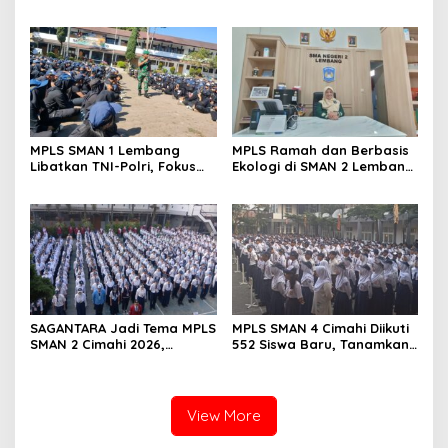
Tekankan Disiplin, Karakter,
Ramah, Diikuti 506 Siswa
dan Budaya Kerja Industri
Baru
MPLS SMAN 1 Lembang
MPLS Ramah dan Berbasis
Libatkan TNI-Polri, Fokus
Ekologi di SMAN 2 Lembang
Bentuk Karakter dan
Disambut Antusias 420
Wawasan Kebangsaan
Siswa Baru
SAGANTARA Jadi Tema MPLS
MPLS SMAN 4 Cimahi Diikuti
SMAN 2 Cimahi 2026,
552 Siswa Baru, Tanamkan
Sekolah Libatkan TNI, Polri
Karakter Panca Waluya
dan BNN
dan Cegah Perundungan
View More