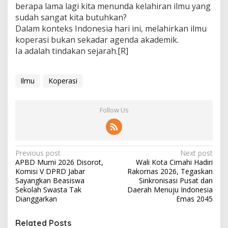
berapa lama lagi kita menunda kelahiran ilmu yang
sudah sangat kita butuhkan?
Dalam konteks Indonesia hari ini, melahirkan ilmu
koperasi bukan sekadar agenda akademik.
Ia adalah tindakan sejarah.[R]
Ilmu
Koperasi
Follow Us
P
Previous post
Next post
APBD Murni 2026 Disorot,
Wali Kota Cimahi Hadiri
o
Komisi V DPRD Jabar
Rakornas 2026, Tegaskan
s
Sayangkan Beasiswa
Sinkronisasi Pusat dan
Sekolah Swasta Tak
Daerah Menuju Indonesia
t
Dianggarkan
Emas 2045
n
Related Posts
a