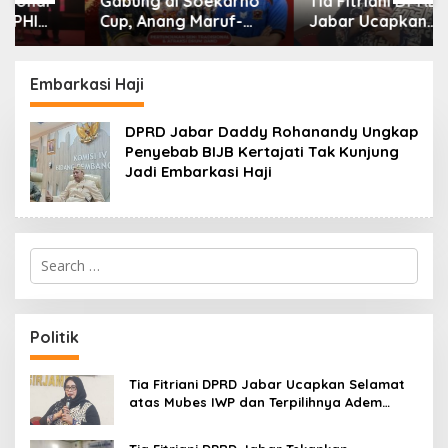
Gabung di Soekarno
Tia Fitriani DPRD
Cup, Anang Maruf-
Jabar Ucapkan
Yusuf Ekodono:
Selamat atas Mubes
Wadahi Talenta Muda
IWP dan Terpilihnya
dari Pelosok Tanah Air
Adem Sutisna sebagai
Embarkasi Haji
Ketua IWP Jabar
DPRD Jabar Daddy Rohanandy Ungkap
Penyebab BIJB Kertajati Tak Kunjung
Jadi Embarkasi Haji
S
e
a
r
c
Politik
h
f
o
Tia Fitriani DPRD Jabar Ucapkan Selamat
r
atas Mubes IWP dan Terpilihnya Adem
:
Sutisna sebagai Ketua IWP Jabar