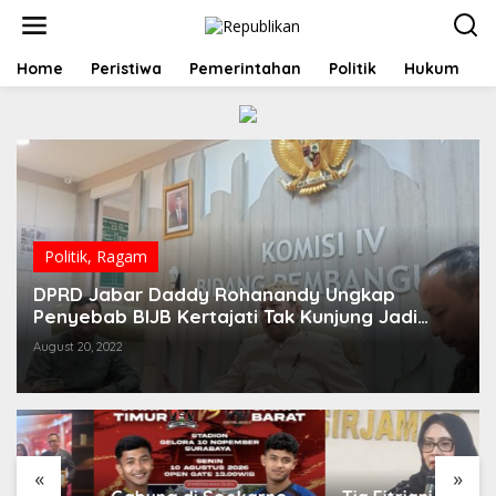
S
k
i
p
Home
Peristiwa
Pemerintahan
Politik
Hukum
t
o
c
o
n
t
e
n
t
Politik
,
Ragam
DPRD Jabar Daddy Rohanandy Ungkap
Penyebab BIJB Kertajati Tak Kunjung Jadi
Embarkasi Haji
August 20, 2022
«
»