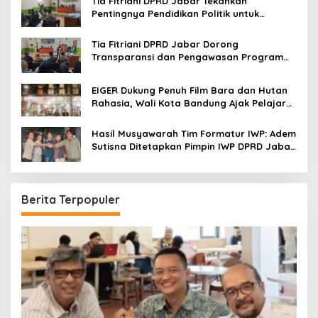
Tia Fitriani DPRD Jabar Tekankan
Pentingnya Pendidikan Politik untuk
Perkuat Kader NasDem di Kabupaten
Bandung
Tia Fitriani DPRD Jabar Dorong
Transparansi dan Pengawasan Program
Pemprov Jabar hingga Tingkat Desa
EIGER Dukung Penuh Film Bara dan Hutan
Rahasia, Wali Kota Bandung Ajak Pelajar
Menonton
Hasil Musyawarah Tim Formatur IWP: Adem
Sutisna Ditetapkan Pimpin IWP DPRD Jabar
Periode 2026–2028
Berita Terpopuler