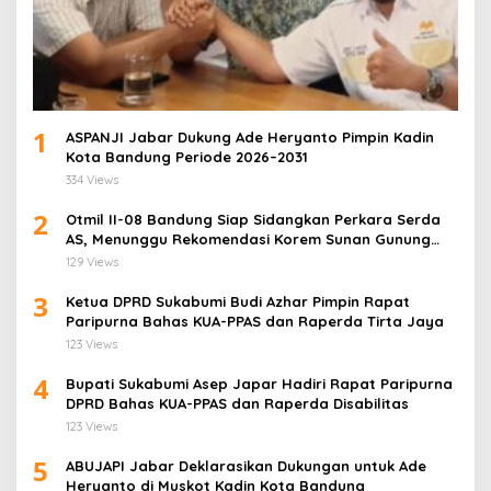
1
ASPANJI Jabar Dukung Ade Heryanto Pimpin Kadin
Kota Bandung Periode 2026–2031
334 Views
2
Otmil II-08 Bandung Siap Sidangkan Perkara Serda
AS, Menunggu Rekomendasi Korem Sunan Gunung
Jati Cirebon
129 Views
3
Ketua DPRD Sukabumi Budi Azhar Pimpin Rapat
Paripurna Bahas KUA-PPAS dan Raperda Tirta Jaya
123 Views
4
Bupati Sukabumi Asep Japar Hadiri Rapat Paripurna
DPRD Bahas KUA-PPAS dan Raperda Disabilitas
123 Views
5
ABUJAPI Jabar Deklarasikan Dukungan untuk Ade
Heryanto di Muskot Kadin Kota Bandung