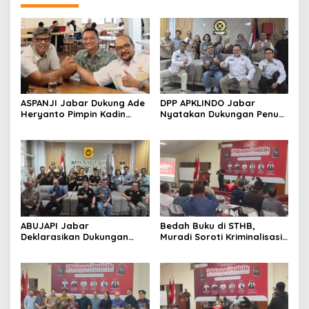
ASPANJI Jabar Dukung Ade
DPP APKLINDO Jabar
Heryanto Pimpin Kadin
Nyatakan Dukungan Penuh
Kota Bandung Periode
kepada Ade Heryanto di
2026–2031
Muskot Kadin Kota
Bandung
ABUJAPI Jabar
Bedah Buku di STHB,
Deklarasikan Dukungan
Muradi Soroti Kriminalisasi
untuk Ade Heryanto di
dan Dimensi Politik dalam
Muskot Kadin Kota
Penegakan Hukum
Bandung