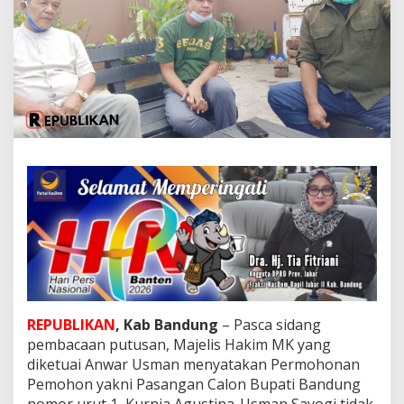
g
D
S
A
k
a
n
S
e
g
e
r
a
L
a
k
s
a
n
a
REPUBLIKAN
, Kab Bandung
– Pasca sidang
k
pembacaan putusan, Majelis Hakim MK yang
a
diketuai Anwar Usman menyatakan Permohonan
n
P
Pemohon yakni Pasangan Calon Bupati Bandung
r