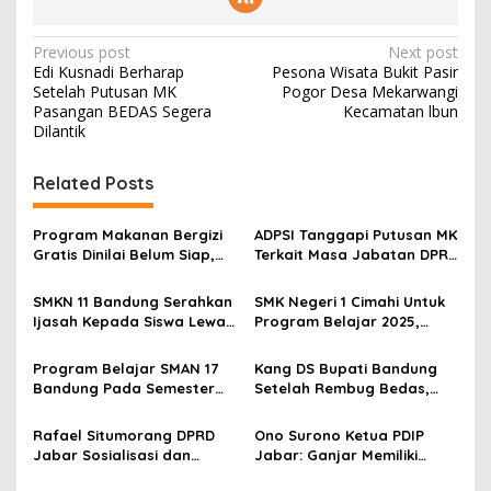
P
Previous post
Next post
Edi Kusnadi Berharap
Pesona Wisata Bukit Pasir
o
Setelah Putusan MK
Pogor Desa Mekarwangi
s
Pasangan BEDAS Segera
Kecamatan lbun
Dilantik
t
n
Related Posts
a
v
Program Makanan Bergizi
ADPSI Tanggapi Putusan MK
Gratis Dinilai Belum Siap,
Terkait Masa Jabatan DPRD
i
Tapi Tetap Dibutuhkan
dan Pilkada Lewat DPRD
g
SMKN 11 Bandung Serahkan
SMK Negeri 1 Cimahi Untuk
Ijasah Kepada Siswa Lewat
Program Belajar 2025,
a
Program Sajagat Antariksa
Siapkan Lulusan
t
Bersertifikasi
Program Belajar SMAN 17
Kang DS Bupati Bandung
i
Bandung Pada Semester
Setelah Rembug Bedas,
Genap 2025
Kunjungi Koleksi Seni Djen
o
Himawan
Rafael Situmorang DPRD
Ono Surono Ketua PDIP
n
Jabar Sosialisasi dan
Jabar: Ganjar Memiliki
Pengenalan Program
Peluang Lanjutkan