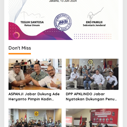
Don't Miss
ASPANJI Jabar Dukung Ade
DPP APKLINDO Jabar
Heryanto Pimpin Kadin
Nyatakan Dukungan Penuh
Kota Bandung Periode
kepada Ade Heryanto di
2026–2031
Muskot Kadin Kota
Bandung