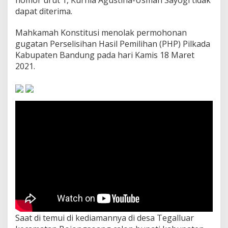
nomor urut 1, Kurnia Agustina-Usman Sayogi tidak
o
dapat diterima.
g
r
Mahkamah Konstitusi menolak permohonan
a
m
gugatan Perselisihan Hasil Pemilihan (PHP) Pilkada
d
Kabupaten Bandung pada hari Kamis 18 Maret
i
2021.
9
9
H
a
r
i
K
e
r
j
a
Saat di temui di kediamannya di desa Tegalluar