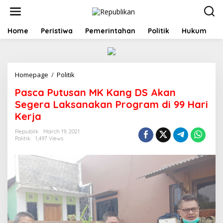
S
k
i
p
Home
Peristiwa
Pemerintahan
Politik
Hukum
t
o
c
o
Homepage
/
Politik
P
n
a
t
Pasca Putusan MK Kang DS Akan
s
e
c
n
Segera Laksanakan Program di 99 Hari
a
t
Kerja
P
u
Republik
March 19, 2021
t
Politik
1,497 Views
u
s
a
n
M
K
K
a
n