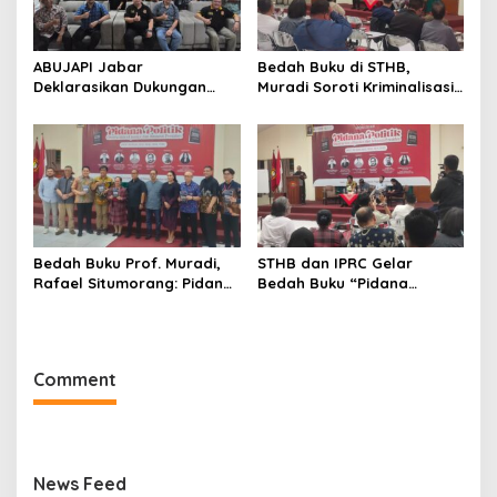
ABUJAPI Jabar
Bedah Buku di STHB,
Deklarasikan Dukungan
Muradi Soroti Kriminalisasi
untuk Ade Heryanto di
dan Dimensi Politik dalam
Muskot Kadin Kota
Penegakan Hukum
Bandung
Bedah Buku Prof. Muradi,
STHB dan IPRC Gelar
Rafael Situmorang: Pidana
Bedah Buku “Pidana
Politik Perlu Dikaji Secara
Politik”, Bahas Obstruction
Objektif
of Justice hingga Amnesti
Presiden
Comment
News Feed