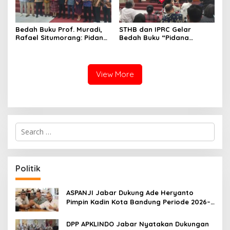
Bedah Buku Prof. Muradi,
STHB dan IPRC Gelar
Rafael Situmorang: Pidana
Bedah Buku “Pidana
Politik Perlu Dikaji Secara
Politik”, Bahas Obstruction
Objektif
of Justice hingga Amnesti
Presiden
View More
S
e
a
r
c
Politik
h
f
o
ASPANJI Jabar Dukung Ade Heryanto
r
Pimpin Kadin Kota Bandung Periode 2026–
:
2031
DPP APKLINDO Jabar Nyatakan Dukungan