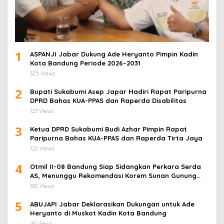
1
ASPANJI Jabar Dukung Ade Heryanto Pimpin Kadin
Kota Bandung Periode 2026–2031
325 Views
2
Bupati Sukabumi Asep Japar Hadiri Rapat Paripurna
DPRD Bahas KUA-PPAS dan Raperda Disabilitas
123 Views
3
Ketua DPRD Sukabumi Budi Azhar Pimpin Rapat
Paripurna Bahas KUA-PPAS dan Raperda Tirta Jaya
122 Views
4
Otmil II-08 Bandung Siap Sidangkan Perkara Serda
AS, Menunggu Rekomendasi Korem Sunan Gunung
Jati Cirebon
102 Views
5
ABUJAPI Jabar Deklarasikan Dukungan untuk Ade
Heryanto di Muskot Kadin Kota Bandung
40 Views