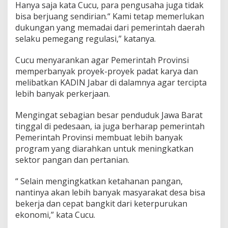
Hanya saja kata Cucu, para pengusaha juga tidak
n
bisa berjuang sendirian.“ Kami tetap memerlukan
K
e
dukungan yang memadai dari pemerintah daerah
t
selaku pemegang regulasi,” katanya.
a
h
Cucu menyarankan agar Pemerintah Provinsi
a
memperbanyak proyek-proyek padat karya dan
n
a
melibatkan KADIN Jabar di dalamnya agar tercipta
n
lebih banyak perkerjaan.
P
a
Mengingat sebagian besar penduduk Jawa Barat
n
tinggal di pedesaan, ia juga berharap pemerintah
g
a
Pemerintah Provinsi membuat lebih banyak
n
program yang diarahkan untuk meningkatkan
sektor pangan dan pertanian.
“ Selain mengingkatkan ketahanan pangan,
nantinya akan lebih banyak masyarakat desa bisa
bekerja dan cepat bangkit dari keterpurukan
ekonomi,” kata Cucu.