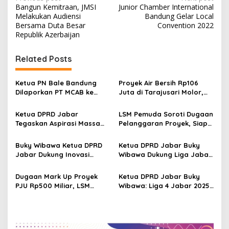
P
Bangun Kemitraan, JMSI
Junior Chamber International
o
Melakukan Audiensi
Bandung Gelar Local
s
Bersama Duta Besar
Convention 2022
Republik Azerbaijan
t
n
Related Posts
a
v
Ketua PN Bale Bandung
Proyek Air Bersih Rp106
Dilaporkan PT MCAB ke
Juta di Tarajusari Molor,
i
Komisi Yudisial RI dan
Warga Pertanyakan Kinerja
g
Bawas Mahkamah Agung
Pelaksana dan
Ketua DPRD Jabar
LSM Pemuda Soroti Dugaan
Pengawasan Dinas
Tegaskan Aspirasi Massa
Pelanggaran Proyek, Siap
a
Aksi Sudah Disampaikan ke
Gelar Aksi dan Tempuh
t
DPR RI, Ajak Masyarakat
Jalur Hukum
Buky Wibawa Ketua DPRD
Ketua DPRD Jabar Buky
Jaga Kondusivitas
i
Jabar Dukung Inovasi
Wibawa Dukung Liga Jabar
Unpad Ubah Kotoran
Istimewa 2026, Dorong
o
Ternak Jadi Energi Bersih
Pembinaan Sepak Bola Usia
Dugaan Mark Up Proyek
Ketua DPRD Jabar Buky
n
Dini
PJU Rp500 Miliar, LSM
Wibawa: Liga 4 Jabar 2025
PEMUDA Gelar Aksi di Dishub
Akan Jadi Motor
Jabar
Pembinaan Talenta Muda