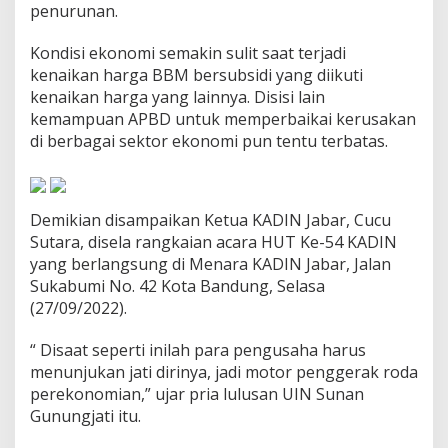
penurunan.
y
e
k
Kondisi ekonomi semakin sulit saat terjadi
P
kenaikan harga BBM bersubsidi yang diikuti
a
kenaikan harga yang lainnya. Disisi lain
d
kemampuan APBD untuk memperbaikai kerusakan
a
t
di berbagai sektor ekonomi pun tentu terbatas.
K
a
r
y
Demikian disampaikan Ketua KADIN Jabar, Cucu
a
Sutara, disela rangkaian acara HUT Ke-54 KADIN
d
yang berlangsung di Menara KADIN Jabar, Jalan
a
n
Sukabumi No. 42 Kota Bandung, Selasa
T
(27/09/2022).
i
n
“ Disaat seperti inilah para pengusaha harus
g
menunjukan jati dirinya, jadi motor penggerak roda
k
a
perekonomian,” ujar pria lulusan UIN Sunan
t
Gunungjati itu.
k
a