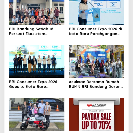
BRI Bandung Setiabudi
BRI Consumer Expo 2026 di
Perkuat Ekosistem
Kota Baru Parahyangan
Pemenang BRIncubator
Hadirkan Promo KPR 1,75%
hingga Travel Fair
BRI Consumer Expo 2026
Acuksae Bersama Rumah
Goes to Kota Baru
BUMN BRI Bandung Dorong
Parahyangan, Solusi
Ekonomi Kreatif Lewat
Hunian dan Kendaraan
Workshop Kain Perca
dengan Bunga Ringan
Bernilai Jual