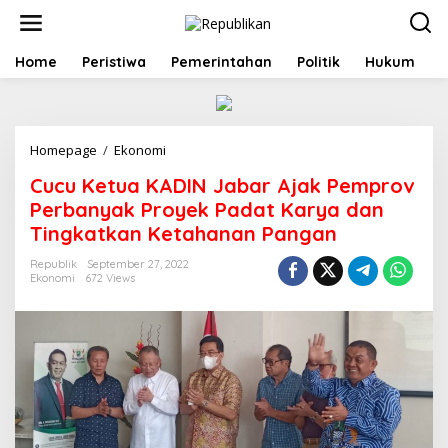
S
k
i
p
Home
Peristiwa
Pemerintahan
Politik
Hukum
t
o
c
o
Homepage
/
Ekonomi
C
n
u
t
Cucu Ketua KADIN Jabar Ajak Pemprov
c
e
u
n
Perbanyak Proyek Padat Karya dan
K
t
Tingkatkan Ketahanan Pangan
e
t
Republik
September 27, 2022
u
Ekonomi
672 Views
a
K
A
D
I
N
J
a
b