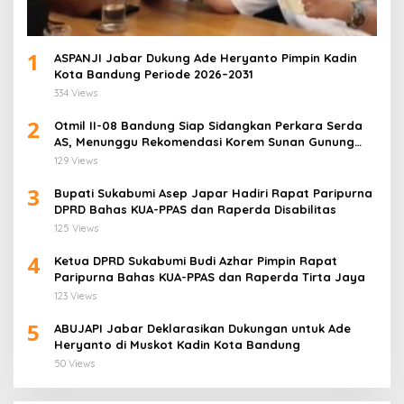
1
ASPANJI Jabar Dukung Ade Heryanto Pimpin Kadin
Kota Bandung Periode 2026–2031
334 Views
2
Otmil II-08 Bandung Siap Sidangkan Perkara Serda
AS, Menunggu Rekomendasi Korem Sunan Gunung
Jati Cirebon
129 Views
3
Bupati Sukabumi Asep Japar Hadiri Rapat Paripurna
DPRD Bahas KUA-PPAS dan Raperda Disabilitas
125 Views
4
Ketua DPRD Sukabumi Budi Azhar Pimpin Rapat
Paripurna Bahas KUA-PPAS dan Raperda Tirta Jaya
123 Views
5
ABUJAPI Jabar Deklarasikan Dukungan untuk Ade
Heryanto di Muskot Kadin Kota Bandung
50 Views