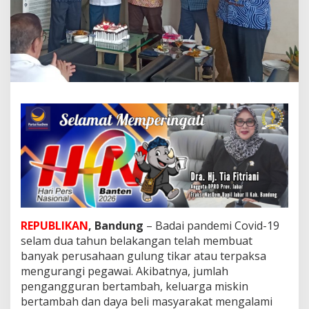
a
r
A
j
a
k
P
e
m
p
r
o
v
P
e
r
b
a
REPUBLIKAN
, Bandung
– Badai pandemi Covid-19
n
selam dua tahun belakangan telah membuat
y
a
banyak perusahaan gulung tikar atau terpaksa
k
mengurangi pegawai. Akibatnya, jumlah
P
pengangguran bertambah, keluarga miskin
r
bertambah dan daya beli masyarakat mengalami
o