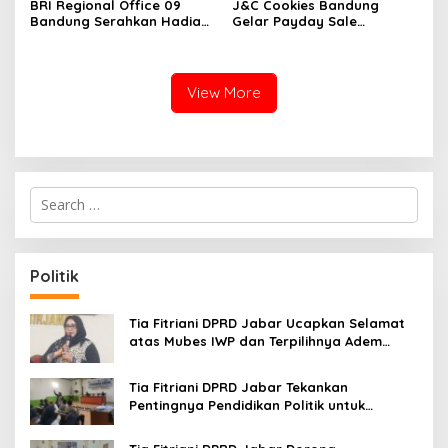
BRI Regional Office 09
J&C Cookies Bandung
Bandung Serahkan Hadiah
Gelar Payday Sale
Motor Honda Monkey
Spektakuler dengan Diskon
kepada Pemenang
hingga 70 Persen
Program
View More
S
e
a
r
c
Politik
h
f
o
Tia Fitriani DPRD Jabar Ucapkan Selamat
r
atas Mubes IWP dan Terpilihnya Adem
:
Sutisna sebagai Ketua IWP Jabar
Tia Fitriani DPRD Jabar Tekankan
Pentingnya Pendidikan Politik untuk
Perkuat Kader NasDem di Kabupaten
Bandung