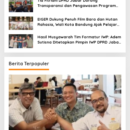
Tia Fitriani DPRD Jabar Dorong
Transparansi dan Pengawasan Program
Pemprov Jabar hingga Tingkat Desa
EIGER Dukung Penuh Film Bara dan Hutan
Rahasia, Wali Kota Bandung Ajak Pelajar
Menonton
Hasil Musyawarah Tim Formatur IWP: Adem
Sutisna Ditetapkan Pimpin IWP DPRD Jabar
Periode 2026–2028
Berita Terpopuler