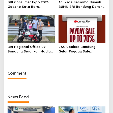
BRI Consumer Expo 2026
Acuksae Bersama Rumah
Goes to Kota Baru
BUMN BRI Bandung Dorong
Parahyangan, Solusi
Ekonomi Kreatif Lewat
Hunian dan Kendaraan
Workshop Kain Perca
dengan Bunga Ringan
Bernilai Jual
BRI Regional Office 09
J&C Cookies Bandung
Bandung Serahkan Hadiah
Gelar Payday Sale
Motor Honda Monkey
Spektakuler dengan Diskon
kepada Pemenang
hingga 70 Persen
Program
Comment
News Feed