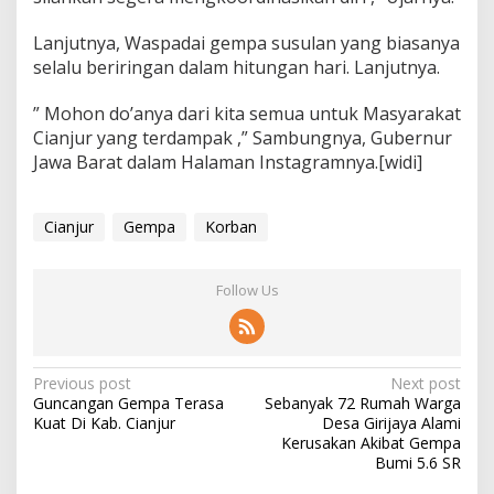
k
a
Lanjutnya, Waspadai gempa susulan yang biasanya
-
selalu beriringan dalam hitungan hari. Lanjutnya.
L
u
” Mohon do’anya dari kita semua untuk Masyarakat
k
a
Cianjur yang terdampak ,” Sambungnya, Gubernur
Jawa Barat dalam Halaman Instagramnya.[widi]
Cianjur
Gempa
Korban
Follow Us
P
Previous post
Next post
Guncangan Gempa Terasa
Sebanyak 72 Rumah Warga
o
Kuat Di Kab. Cianjur
Desa Girijaya Alami
s
Kerusakan Akibat Gempa
Bumi 5.6 SR
t