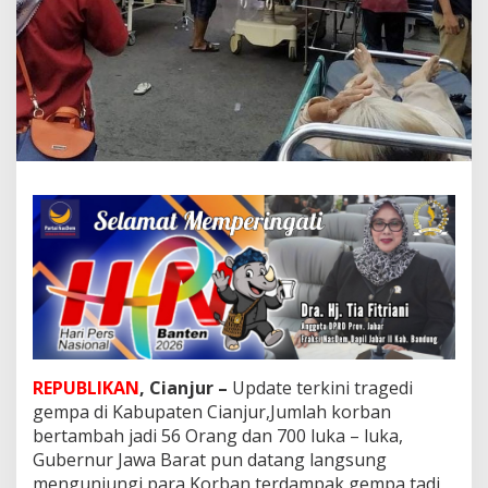
a
d
i
K
a
b
u
p
a
t
e
n
C
i
a
n
j
u
r
,
REPUBLIKAN
, Cianjur –
Update terkini tragedi
K
gempa di Kabupaten Cianjur,Jumlah korban
o
bertambah jadi 56 Orang dan 700 luka – luka,
r
Gubernur Jawa Barat pun datang langsung
b
a
mengunjungi para Korban terdampak gempa tadi