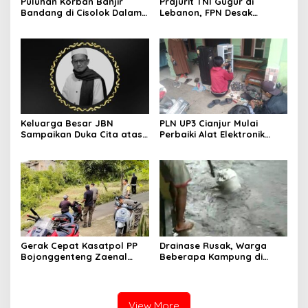
Puluhan Korban Banjir
Prajurit TNI Gugur di
Bandang di Cisolok Dalam
Lebanon, FPN Desak
5 Bulan Masih Tinggal di
Pemerintah Tegas Sikapi
Tenda Lusuh
Israel
Keluarga Besar JBN
PLN UP3 Cianjur Mulai
Sampaikan Duka Cita atas
Perbaiki Alat Elektronik
Wafatnya Ketua JBN Kota
Warga Terdampak
Cimahi, Muh Effendi
Korsleting Pasca ROW
Gerak Cepat Kasatpol PP
Drainase Rusak, Warga
Bojonggenteng Zaenal
Beberapa Kampung di
Ariffin Tindak Aduan Warga
Sundawenang Parungkuda
Soal Bau Pupuk Sapi
Terdampak Banjir
View More