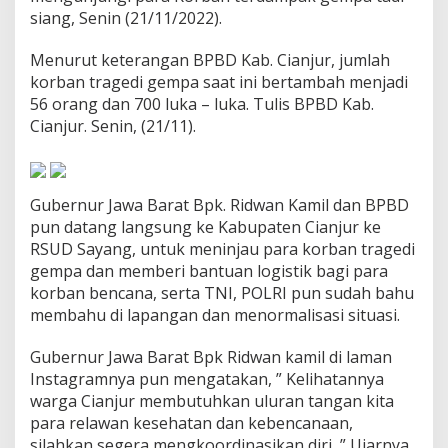
n
siang, Senin (21/11/2022).
B
e
Menurut keterangan BPBD Kab. Cianjur, jumlah
r
korban tragedi gempa saat ini bertambah menjadi
t
a
56 orang dan 700 luka – luka. Tulis BPBD Kab.
m
Cianjur. Senin, (21/11).
b
a
h
5
Gubernur Jawa Barat Bpk. Ridwan Kamil dan BPBD
6
pun datang langsung ke Kabupaten Cianjur ke
O
r
RSUD Sayang, untuk meninjau para korban tragedi
a
gempa dan memberi bantuan logistik bagi para
n
korban bencana, serta TNI, POLRI pun sudah bahu
g
membahu di lapangan dan menormalisasi situasi.
d
a
n
Gubernur Jawa Barat Bpk Ridwan kamil di laman
7
Instagramnya pun mengatakan, ” Kelihatannya
0
warga Cianjur membutuhkan uluran tangan kita
0
para relawan kesehatan dan kebencanaan,
L
u
silahkan segera mengkoordinasikan diri ,” Ujarnya.