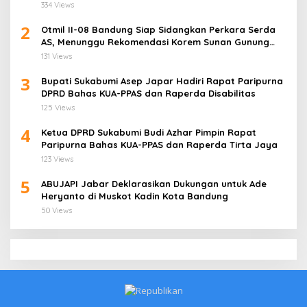
334 Views
2
Otmil II-08 Bandung Siap Sidangkan Perkara Serda
AS, Menunggu Rekomendasi Korem Sunan Gunung
Jati Cirebon
131 Views
3
Bupati Sukabumi Asep Japar Hadiri Rapat Paripurna
DPRD Bahas KUA-PPAS dan Raperda Disabilitas
125 Views
4
Ketua DPRD Sukabumi Budi Azhar Pimpin Rapat
Paripurna Bahas KUA-PPAS dan Raperda Tirta Jaya
123 Views
5
ABUJAPI Jabar Deklarasikan Dukungan untuk Ade
Heryanto di Muskot Kadin Kota Bandung
50 Views