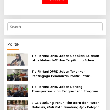
S
e
a
r
c
Politik
h
f
o
Tia Fitriani DPRD Jabar Ucapkan Selamat
r
atas Mubes IWP dan Terpilihnya Adem
:
Sutisna sebagai Ketua IWP Jabar
Tia Fitriani DPRD Jabar Tekankan
Pentingnya Pendidikan Politik untuk
Perkuat Kader NasDem di Kabupaten
Bandung
Tia Fitriani DPRD Jabar Dorong
Transparansi dan Pengawasan Program
Pemprov Jabar hingga Tingkat Desa
EIGER Dukung Penuh Film Bara dan Hutan
Rahasia, Wali Kota Bandung Ajak Pelajar