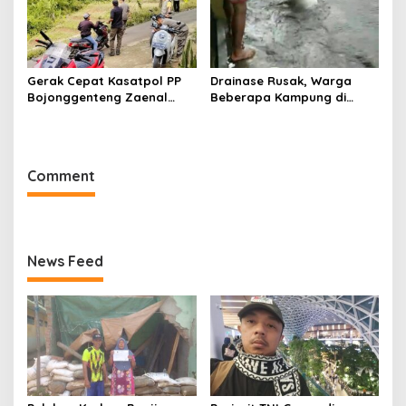
Gerak Cepat Kasatpol PP
Drainase Rusak, Warga
Bojonggenteng Zaenal
Beberapa Kampung di
Ariffin Tindak Aduan Warga
Sundawenang Parungkuda
Soal Bau Pupuk Sapi
Terdampak Banjir
Comment
News Feed