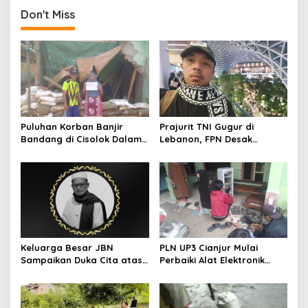
Don't Miss
Puluhan Korban Banjir
Prajurit TNI Gugur di
Bandang di Cisolok Dalam
Lebanon, FPN Desak
5 Bulan Masih Tinggal di
Pemerintah Tegas Sikapi
Tenda Lusuh
Israel
Keluarga Besar JBN
PLN UP3 Cianjur Mulai
Sampaikan Duka Cita atas
Perbaiki Alat Elektronik
Wafatnya Ketua JBN Kota
Warga Terdampak
Cimahi, Muh Effendi
Korsleting Pasca ROW