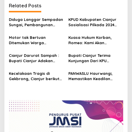
n
Related Posts
a
v
Diduga Langgar Sempadan
KPUD Kabupaten Cianjur
Sungai, Pembangunan
Sosialisasi Pilkada 2024
i
Hotel di Cianjur Diprotes
Bersama Serikat Buruh
g
Warga
Motor tak Bertuan
Kuasa Hukum Korban,
Ditemukan Warga
Romeo: Kami Akan
a
Haurwangi, Cianjur
Melakukan Upaya Kasasi
t
Cianjur Darurat Sampah :
Bupati Cianjur Terima
i
Bupati Cianjur Adakan
Kunjungan Dari KPU
Rapat Koordinasi.
Kabupaten Cianjur
o
Kecelakaan Tragis di
PANWASLU Haurwangi,
n
Gekbrong, Cianjur berikut
Memastikan Keadilan
Nama-nama Daftar Korban
dalam Masa Kampanye
Pemilihan