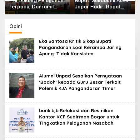
TNI Dukung Pelayanan
Bupati Sukabumi Asep
Terpadu, Danramil
Japar Hadiri Rapat
Sukaraja Hadiri Rekam
Paripurna DPRD Bahas
E-KTP, Pemeriksaan
KUA-PPAS dan
Mata, dan Bazar
Raperda Disabilitas
Opini
UMKM
Eka Santosa Kritik Sikap Bupati
Pangandaran soal Keramba Jaring
Apung: Tidak Konsisten
Alumni Unpad Sesalkan Pernyataan
‘Bodoh’ kepada Guru Besar Terkait
Polemik KJA Pangandaran Timur
bank bjb Relokasi dan Resmikan
Kantor KCP Sudirman Bogor untuk
Tingkatkan Pelayanan Nasabah