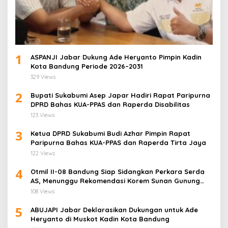
1
ASPANJI Jabar Dukung Ade Heryanto Pimpin Kadin
Kota Bandung Periode 2026–2031
329 Views
2
Bupati Sukabumi Asep Japar Hadiri Rapat Paripurna
DPRD Bahas KUA-PPAS dan Raperda Disabilitas
123 Views
3
Ketua DPRD Sukabumi Budi Azhar Pimpin Rapat
Paripurna Bahas KUA-PPAS dan Raperda Tirta Jaya
122 Views
4
Otmil II-08 Bandung Siap Sidangkan Perkara Serda
AS, Menunggu Rekomendasi Korem Sunan Gunung
Jati Cirebon
108 Views
5
ABUJAPI Jabar Deklarasikan Dukungan untuk Ade
Heryanto di Muskot Kadin Kota Bandung