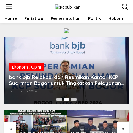
S
k
i
p
Home
Peristiwa
Pemerintahan
Politik
Hukum
t
o
c
o
n
t
e
n
t
Ekonomi
,
Opini
bank bjb Relokasi dan Resmikan Kantor KCP
Sudirman Bogor untuk Tingkatkan Pelayanan
Nasabah
December 5, 2024
«
»