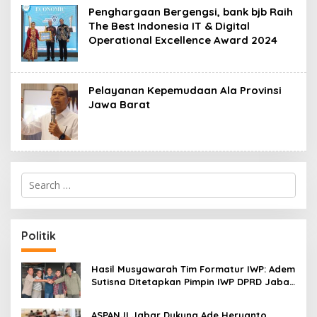
Penghargaan Bergengsi, bank bjb Raih
The Best Indonesia IT & Digital
Operational Excellence Award 2024
Pelayanan Kepemudaan Ala Provinsi
Jawa Barat
S
e
a
r
c
Politik
h
f
o
Hasil Musyawarah Tim Formatur IWP: Adem
r
Sutisna Ditetapkan Pimpin IWP DPRD Jabar
:
Periode 2026–2028
ASPANJI Jabar Dukung Ade Heryanto