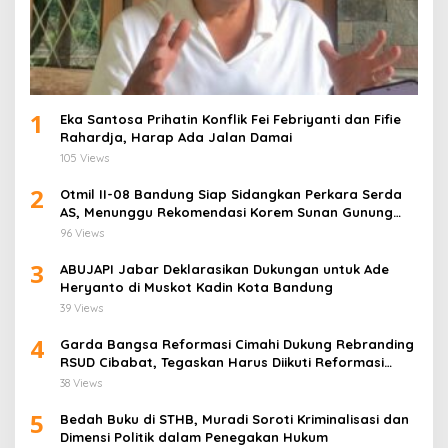
1
Eka Santosa Prihatin Konflik Fei Febriyanti dan Fifie
Rahardja, Harap Ada Jalan Damai
105 Views
2
Otmil II-08 Bandung Siap Sidangkan Perkara Serda
AS, Menunggu Rekomendasi Korem Sunan Gunung
Jati Cirebon
96 Views
3
ABUJAPI Jabar Deklarasikan Dukungan untuk Ade
Heryanto di Muskot Kadin Kota Bandung
39 Views
4
Garda Bangsa Reformasi Cimahi Dukung Rebranding
RSUD Cibabat, Tegaskan Harus Diikuti Reformasi
Pelayanan
38 Views
5
Bedah Buku di STHB, Muradi Soroti Kriminalisasi dan
Dimensi Politik dalam Penegakan Hukum