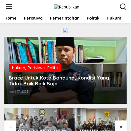
S
k
i
p
Home
Peristiwa
Pemerintahan
Politik
Hukum
t
o
c
o
n
t
e
n
t
Hukum
,
Peristiwa
,
Politik
Brace Untuk Kota Bandung, Kondisi Yang
Tidak Baik Baik Saja
April 17, 2023
«
»