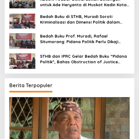
untuk Ade Heryanto di Muskot Kadin Kota
Bandung
Bedah Buku di STHB, Muradi Soroti
Kriminalisasi dan Dimensi Politik dalam
Penegakan Hukum
Bedah Buku Prof. Muradi, Rafael
Situmorang: Pidana Politik Perlu Dikaji
Secara Objektif
STHB dan IPRC Gelar Bedah Buku “Pidana
Politik”, Bahas Obstruction of Justice
hingga Amnesti Presiden
Berita Terpopuler