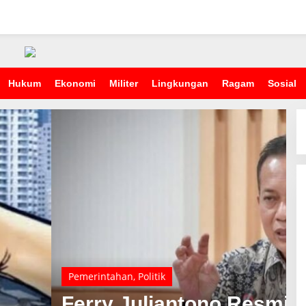
Hukum
Ekonomi
Militer
Lingkungan
Ragam
Sosial
mi Dilantik Jadi Menteri