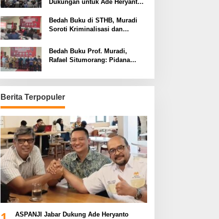
Dukungan untuk Ade Heryanto
di Muskot Kadin Kota Bandung
Bedah Buku di STHB, Muradi
Soroti Kriminalisasi dan
Dimensi Politik dalam
Penegakan Hukum
Bedah Buku Prof. Muradi,
Rafael Situmorang: Pidana
Politik Perlu Dikaji Secara
Objektif
Berita Terpopuler
Hukum
LAKSI Desak Penegakan Hukum
Penyebaran Rekaman Ilegal Budi
y 30, 2025
1
ASPANJI Jabar Dukung Ade Heryanto