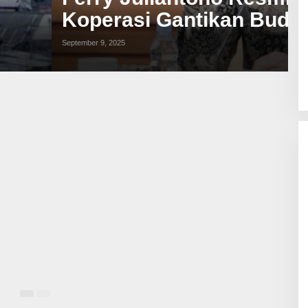
di Arie
Ma