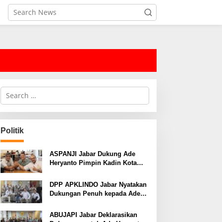
S
e
a
r
c
Politik
h
f
o
ASPANJI Jabar Dukung Ade
r
Heryanto Pimpin Kadin Kota
:
Bandung Periode 2026–2031
DPP APKLINDO Jabar Nyatakan
Dukungan Penuh kepada Ade
Heryanto di Muskot Kadin Kota
Bandung
ABUJAPI Jabar Deklarasikan