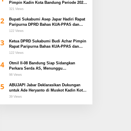
Pimpin Kadin Kota Bandung Periode 2026–
2031
321 Views
2
Bupati Sukabumi Asep Japar Hadiri Rapat
Paripurna DPRD Bahas KUA-PPAS dan
Raperda Disabilitas
122 Views
3
Ketua DPRD Sukabumi Budi Azhar Pimpin
Rapat Paripurna Bahas KUA-PPAS dan
Raperda Tirta Jaya
122 Views
4
PP APKLINDO Jabar
TNI Dukung Pelayanan
Otmil II-08 Bandung Siap Sidangkan
yatakan Dukungan Penuh
Terpadu, Danramil Sukaraja
Perkara Serda AS, Menunggu
Rekomendasi Korem Sunan Gunung Jati
epada Ade Heryanto di
Hadiri Rekam E-KTP,
98 Views
Cirebon
uskot Kadin Kota
Pemeriksaan Mata, dan
5
ABUJAPI Jabar Deklarasikan Dukungan
andung
Bazar UMKM
untuk Ade Heryanto di Muskot Kadin Kota
Bandung
39 Views