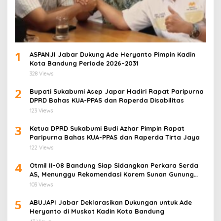
1
ASPANJI Jabar Dukung Ade Heryanto Pimpin Kadin
Kota Bandung Periode 2026–2031
328 Views
2
Bupati Sukabumi Asep Japar Hadiri Rapat Paripurna
DPRD Bahas KUA-PPAS dan Raperda Disabilitas
123 Views
3
Ketua DPRD Sukabumi Budi Azhar Pimpin Rapat
Paripurna Bahas KUA-PPAS dan Raperda Tirta Jaya
122 Views
4
Otmil II-08 Bandung Siap Sidangkan Perkara Serda
AS, Menunggu Rekomendasi Korem Sunan Gunung
Jati Cirebon
103 Views
5
ABUJAPI Jabar Deklarasikan Dukungan untuk Ade
Heryanto di Muskot Kadin Kota Bandung