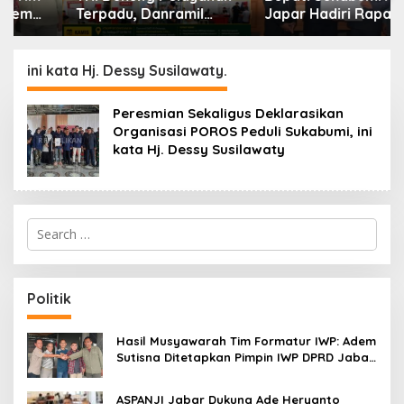
Terpadu, Danramil
Japar Hadiri Rapat
Sukaraja Hadiri Rekam
Paripurna DPRD Bahas
E-KTP, Pemeriksaan
KUA-PPAS dan
Mata, dan Bazar
Raperda Disabilitas
ini kata Hj. Dessy Susilawaty.
UMKM
Peresmian Sekaligus Deklarasikan
Organisasi POROS Peduli Sukabumi, ini
kata Hj. Dessy Susilawaty
S
e
a
r
c
Politik
h
f
o
Hasil Musyawarah Tim Formatur IWP: Adem
r
Sutisna Ditetapkan Pimpin IWP DPRD Jabar
:
Periode 2026–2028
ASPANJI Jabar Dukung Ade Heryanto