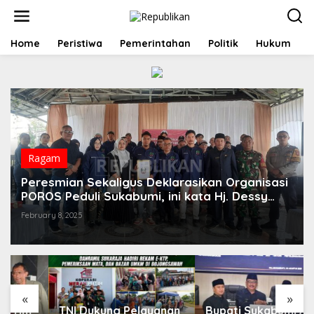
S
k
i
p
Home
Peristiwa
Pemerintahan
Politik
Hukum
t
o
c
o
n
t
e
n
t
Ragam
Peresmian Sekaligus Deklarasikan Organisasi
POROS Peduli Sukabumi, ini kata Hj. Dessy
Susilawaty
February 8, 2025
«
»
TNI Dukung Pelayanan
Bupati Sukabumi Asep