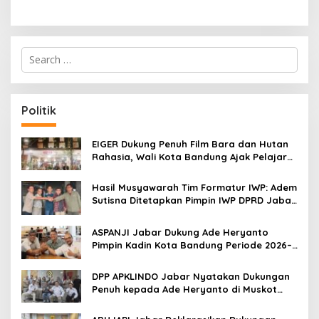
S
e
a
r
c
Politik
h
f
o
EIGER Dukung Penuh Film Bara dan Hutan
r
Rahasia, Wali Kota Bandung Ajak Pelajar
:
Menonton
Hasil Musyawarah Tim Formatur IWP: Adem
Sutisna Ditetapkan Pimpin IWP DPRD Jabar
Periode 2026–2028
ASPANJI Jabar Dukung Ade Heryanto
Pimpin Kadin Kota Bandung Periode 2026–
2031
DPP APKLINDO Jabar Nyatakan Dukungan
Penuh kepada Ade Heryanto di Muskot
Kadin Kota Bandung