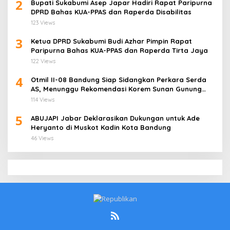
2
Bupati Sukabumi Asep Japar Hadiri Rapat Paripurna
DPRD Bahas KUA-PPAS dan Raperda Disabilitas
123 Views
3
Ketua DPRD Sukabumi Budi Azhar Pimpin Rapat
Paripurna Bahas KUA-PPAS dan Raperda Tirta Jaya
122 Views
4
Otmil II-08 Bandung Siap Sidangkan Perkara Serda
AS, Menunggu Rekomendasi Korem Sunan Gunung
Jati Cirebon
114 Views
5
ABUJAPI Jabar Deklarasikan Dukungan untuk Ade
Heryanto di Muskot Kadin Kota Bandung
46 Views