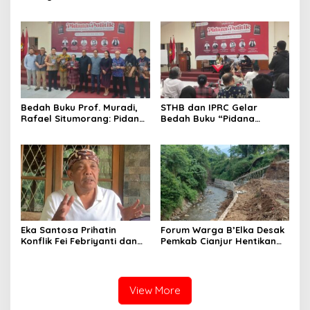
AS, Menunggu Rekomendasi
dan Dimensi Politik dalam
Korem Sunan Gunung Jati
Penegakan Hukum
Cirebon
Bedah Buku Prof. Muradi,
STHB dan IPRC Gelar
Rafael Situmorang: Pidana
Bedah Buku “Pidana
Politik Perlu Dikaji Secara
Politik”, Bahas Obstruction
Objektif
of Justice hingga Amnesti
Presiden
Eka Santosa Prihatin
Forum Warga B’Elka Desak
Konflik Fei Febriyanti dan
Pemkab Cianjur Hentikan
Fifie Rahardja, Harap Ada
Total Pembangunan Hotel
Jalan Damai
di Sempadan Sungai
View More