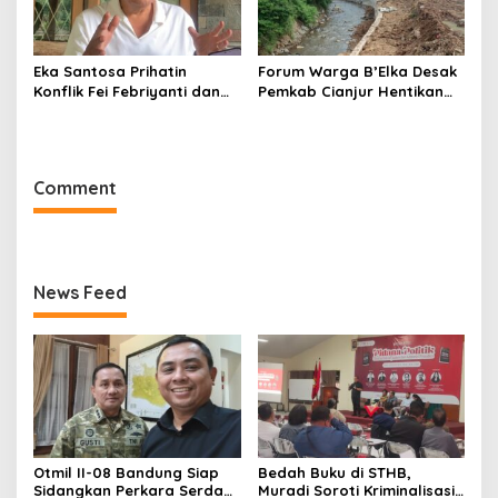
Eka Santosa Prihatin
Forum Warga B’Elka Desak
Konflik Fei Febriyanti dan
Pemkab Cianjur Hentikan
Fifie Rahardja, Harap Ada
Total Pembangunan Hotel
Jalan Damai
di Sempadan Sungai
Comment
News Feed
Otmil II-08 Bandung Siap
Bedah Buku di STHB,
Sidangkan Perkara Serda
Muradi Soroti Kriminalisasi