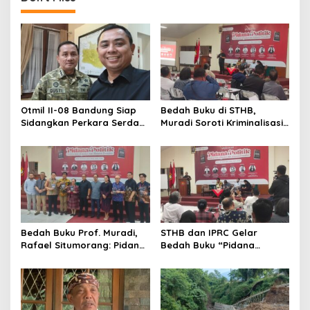
Otmil II-08 Bandung Siap
Bedah Buku di STHB,
Sidangkan Perkara Serda
Muradi Soroti Kriminalisasi
AS, Menunggu Rekomendasi
dan Dimensi Politik dalam
Korem Sunan Gunung Jati
Penegakan Hukum
Cirebon
Bedah Buku Prof. Muradi,
STHB dan IPRC Gelar
Rafael Situmorang: Pidana
Bedah Buku “Pidana
Politik Perlu Dikaji Secara
Politik”, Bahas Obstruction
Objektif
of Justice hingga Amnesti
Presiden