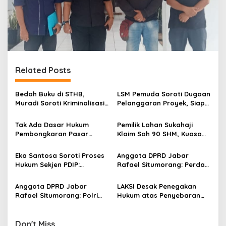
Related Posts
Bedah Buku di STHB,
LSM Pemuda Soroti Dugaan
Muradi Soroti Kriminalisasi
Pelanggaran Proyek, Siap
dan Dimensi Politik dalam
Gelar Aksi dan Tempuh
Penegakan Hukum
Jalur Hukum
Tak Ada Dasar Hukum
Pemilik Lahan Sukahaji
Pembongkaran Pasar
Klaim Sah 90 SHM, Kuasa
Cikedunglor, Camat
Hukum Tempuh Jalur
Cikedung Angkat Bicara
Humanis dan Hukum
Eka Santosa Soroti Proses
Anggota DPRD Jabar
Hukum Sekjen PDIP:
Rafael Situmorang: Perda
“Fenomena Peradilan Sesat
KBU Wajib Ditegakkan,
yang Sarat Rekayasa
Penegakan Hukum Kunci
Anggota DPRD Jabar
LAKSI Desak Penegakan
Politik”
Lindungi Lingkungan
Rafael Situmorang: Polri
Hukum atas Penyebaran
Pilar Penegakan Hukum
Rekaman Ilegal Budi Arie
Don't Miss